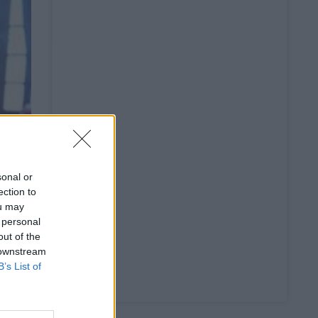
sonal or
ection to
ou may
 personal
out of the
 downstream
B’s List of