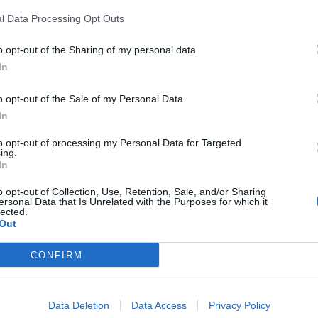
l Data Processing Opt Outs
o opt-out of the Sharing of my personal data.
In
υνάντηση Δημάρχου Πάτμου με τον
o opt-out of the Sale of my Personal Data.
ικουμενικό Πατριάρχη στο Φανάρι
In
 ιδιαίτερα θερμό και ουσιαστικό κλίμα πραγματοποιήθηκε
to opt-out of processing my Personal Data for Targeted
νάρι η συνάντηση του Παναγιωτάτου Οικουμενικού Πατριά
ing.
ρθολομαίου με τον Δήμαρχο Πάτμου Νικήτα Τσαμπαλάκη,
In
ρουσία του Σεβασμιωτάτου Μητροπολίτης Ζάμπιας Ιωάνν
01.2026 - 08.00
τά τη διάρκεια της συνάντησης, ο Δήμαρχος Πάτμου απηύθ
o opt-out of Collection, Use, Retention, Sale, and/or Sharing
ersonal Data that Is Unrelated with the Purposes for which it
ίσημη πρόσκληση προς τον Οικουμενικό Πατριάρχη για νέ
lected.
τριαρχική επίσκεψη στην Πάτμος, μετά από πολλά έτη,
Out
ογραμμίζοντας τη […]
CONFIRM
ητούνται οικογένειες με παιδιά για να
γκατασταθούν στους Αρκιούς
Data Deletion
Data Access
Privacy Policy
 κλείσιμο κινδυνεύει το μικρότερο σχολείο της Ευρώπης, 