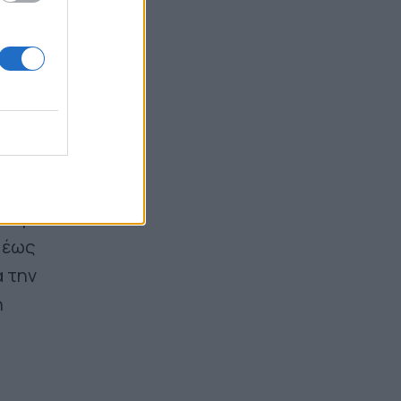
κε με
 έως
ά την
ή