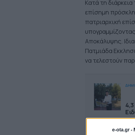
Κατά τη διάρκεια
επίσημη πρόσκλησ
πατριαρχική επίσ
υπογραμμίζοντας 
Αποκάλυψης. Ιδια
Πατμιάδα Εκκλησι
να τελεστούν παρ
ΔΗΜ
4,3
Ειδ
e-ota.gr -