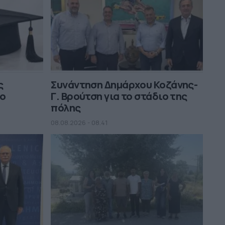
ς
Συνάντηση Δημάρχου Κοζάνης-
μο
Γ. Βρούτση για το στάδιο της
πόλης
08.08.2026 - 08.41