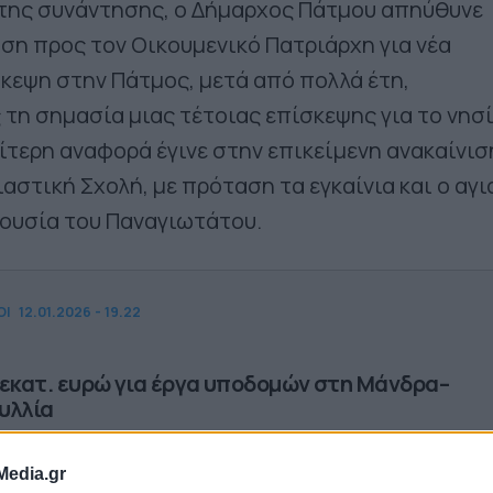
 της συνάντησης, ο Δήμαρχος Πάτμου απηύθυνε
η προς τον Οικουμενικό Πατριάρχη για νέα
κεψη στην Πάτμος, μετά από πολλά έτη,
τη σημασία μιας τέτοιας επίσκεψης για το νησί
ίτερη αναφορά έγινε στην επικείμενη ανακαίνισ
αστική Σχολή, με πρόταση τα εγκαίνια και ο αγ
ουσία του Παναγιωτάτου.
ΟΙ
12.01.2026 - 19.22
 εκατ. ευρώ για έργα υποδομών στη Μάνδρα–
υλλία
Media.gr