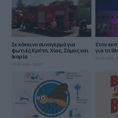
Σε κόκκινο συναγερμό για
Στην εκ
φωτιές Κρήτη, Χίος, Σάμος και
για τη S
Ικαρία
08.08.2026 - 
08.08.2026 - 09.27