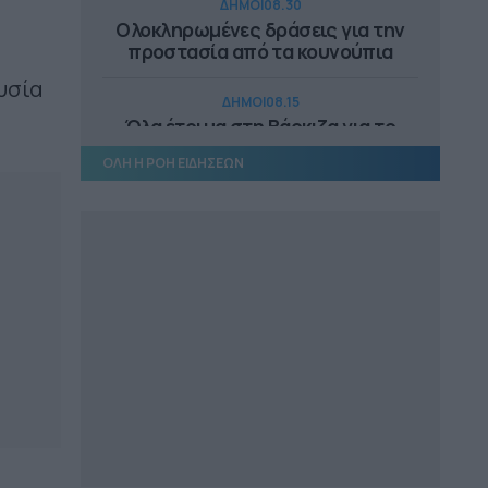
ΔΗΜΟΙ
08.30
Ολοκληρωμένες δράσεις για την
προστασία από τα κουνούπια
υσία
ΔΗΜΟΙ
08.15
Όλα έτοιμα στη Βάρκιζα για το
«Cheers to Beers»
ΟΛΗ Η ΡΟΗ ΕΙΔΗΣΕΩΝ
ΔΗΜΟΙ
16.28
657.000 ευρώ για 9 παιδικές χαρές
στον Δήμο Πύργου
ΔΗΜΟΙ
16.18
Καστοριά: Ενημερωτικές δράσεις
στην κοινότητα Ρομά
ΕΠΙΚΑΙΡΟΤΗΤΑ
16.12
Ξεκινούν τα δοκιμαστικά
δρομολόγια της επέκτασης του
Μετρό προς την Καλαμαριά