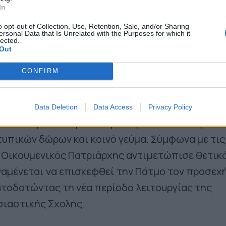
In
o opt-out of Collection, Use, Retention, Sale, and/or Sharing
ersonal Data that Is Unrelated with the Purposes for which it
lected.
Out
CONFIRM
Data Deletion
Data Access
Privacy Policy
κεσε περισσότερο από μία ώρα και ολοκληρώθη
υπικών δώρων και κοινό γεύμα. Σύμφωνα με τις
ο Οικουμενικός Πατριάρχης αντιμετώπισε θετικ
αμένεται να επισκεφθεί την Πάτμο τον προσεχ
τοδοτώντας τη νέα περίοδο λειτουργίας της
σιαστικής Σχολής.