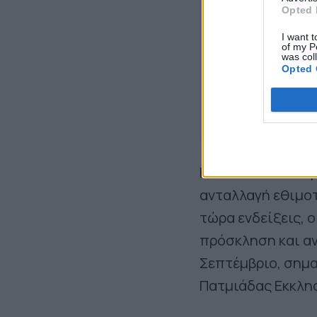
Opted 
I want t
of my P
was col
Opted 
Η συνάντηση διήρ
ανταλλαγή εθιμοτ
τώρα ενδείξεις, 
πρόσκληση και αν
Σεπτέμβριο, σημα
Πατμιάδας Εκκλη