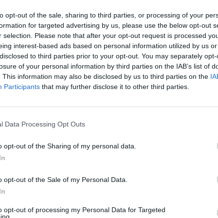
ΟΙ
12.01.2026 - 18.41
to opt-out of the sale, sharing to third parties, or processing of your per
formation for targeted advertising by us, please use the below opt-out s
r selection. Please note that after your opt-out request is processed y
στιάδα: Ενίσχυση ύψους 710.000 ευρώ για
eing interest-based ads based on personal information utilized by us or
εμβάσεις στην πόλη
disclosed to third parties prior to your opt-out. You may separately opt-
losure of your personal information by third parties on the IAB’s list of
. This information may also be disclosed by us to third parties on the
IA
Participants
that may further disclose it to other third parties.
Μητροπολίτης Ζάμπιας ενημέρωσε τον Οικουμεν
ν άφιξη μαθητών από την Αφρική στην Πατμιάδ
l Data Processing Opt Outs
ολή, στο πλαίσιο προγράμματος του Υπουργείο
o opt-out of the Sharing of my personal data.
σκευμάτων σε συνεργασία με το Πατριαρχείο
In
o opt-out of the Sale of my Personal Data.
In
to opt-out of processing my Personal Data for Targeted
ing.