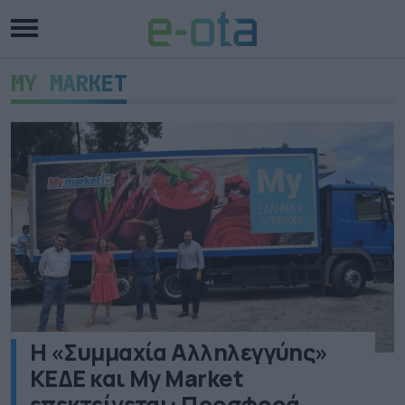
MY MARKET
H «Συμμαχία Αλληλεγγύης»
ΚΕΔΕ και My Market
επεκτείνεται: Προσφορά