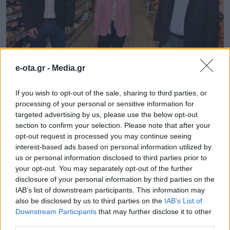
ΚΕΔΕ και My Market στηρίζουν τα
e-ota.gr -
Media.gr
κοινωνικά παντοπωλεία-
Παπαστεργίου: Κανείς μόνος σε
If you wish to opt-out of the sale, sharing to third parties, or
οποιαδήποτε δυσκολία
processing of your personal or sensitive information for
targeted advertising by us, please use the below opt-out
Ο Πρόεδρος της Κεντρικής Ένωσης Δήμων Ελλάδας,
section to confirm your selection. Please note that after your
Δημήτρης Παπαστεργίου παραβρέθηκε χθες στο
opt-out request is processed you may continue seeing
Μοσχάτο, για την παράδοση μεγάλης ποσότητας
interest-based ads based on personal information utilized by
τροφίμων και ειδών πρώτης ανάγκης από τον όμιλο
us or personal information disclosed to third parties prior to
καταστημάτων My Market. ΚΕΔΕ και My Market, στο
08.05.2020 - 12.57
your opt-out. You may separately opt-out of the further
πλαίσιο της «συμμαχίας ευθύνης και αλληλεγγύης»
disclosure of your personal information by third parties on the
στηρίζουν έμπρακτα τις κοινωνικές δομές και το
IAB’s list of downstream participants. This information may
Πρόγραμμα «Βοήθεια στο σπίτι», των Δήμων όλης της
also be disclosed by us to third parties on the
IAB’s List of
[…]
Downstream Participants
that may further disclose it to other
third parties.