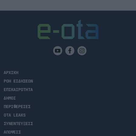
My Μarket. Η συνεργασία αυτή αφορά την κάλυψη των
αναγκών σε τρόφιμα και είδη πρώτης […]
ΑΡΧΙΚΗ
ΡΟΗ ΕΙΔΗΣΕΩΝ
ΕΠΙΚΑΙΡΟΤΗΤΑ
ΔΗΜΟΙ
ΠΕΡΙΦΕΡΕΙΕΣ
OTA LEAKS
ΣΥΝΕΝΤΕΥΞΕΙΣ
ΑΠΟΨΕΙΣ