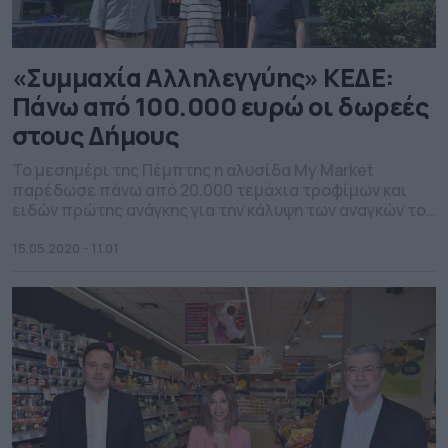
«Συμμαχία Αλληλεγγύης» ΚΕΔΕ:
Πάνω από 100.000 ευρώ οι δωρεές
στους Δήμους
Το μεσημέρι της Πέμπτης η αλυσίδα My Market
παρέδωσε πάνω από 20.000 τεμάχια τροφίμων και
ειδών πρώτης ανάγκης για την κάλυψη των αναγκών του
Κοινωνικού Παντοπωλείου του Δήμου Καλλιθέας.
Παρουσία του Προέδρου της Κεντρικής Ένωσης Δήμων
15.05.2020 - 11.01
Ελλάδος, Δημήτρη Παπαστεργίου και του Δημάρχου
Καλλιθέας, Δημήτρη Κάρναβου, η Διευθύντρια
Δημοσίων Σχέσεων της εταιρείας παρέδωσε δύο
φορτηγά προϊόντα […]