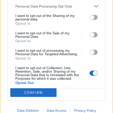
Personal Data Processing Opt Outs
I want to opt-out of the Sharing of my
personal data.
Opted In
I want to opt-out of the Sale of my
Personal Data.
Opted In
Κοροναϊός- ΚΕΔΕ: Η «Συμμαχία
I want to opt-out of processing my
Personal Data for Targeted Advertising.
Ευθύνης και Αλληλεγγύης» στο
Opted In
πλευρό του δήμου Λαρισαίων
I want to opt-out of Collection, Use,
Retention, Sale, and/or Sharing of my
Ο Πρόεδρος της ΚΕΔΕ, Δημήτρης Παπαστεργίου
Personal Data that Is Unrelated with the
βρέθηκε το μεσημέρι της Παρασκευής στην Λάρισα ,
Purposes for which it was collected.
Opted Out
για την παραλαβή μεγάλης ποσότητας τροφίμων και
ειδών πρώτης ανάγκης από τον όμιλο καταστημάτων
CONFIRM
My Market, στο πλαίσιο της «συμμαχίας ευθύνης και
24.04.2020 - 17.49
αλληλεγγύης» για την ενίσχυση των κοινωνικών δομών
και του Προγράμματος Βοήθεια στο Σπίτι , που
υλοποιούν οι Δήμοι σε […]
Data Deletion
Data Access
Privacy Policy