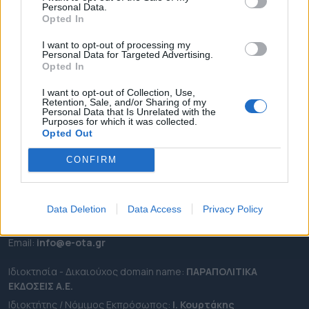
Personal Data.
ΕΠΙΚΑΙΡΟΤΗΤΑ
Opted In
ΔΗΜΟΙ
I want to opt-out of processing my
Personal Data for Targeted Advertising.
ΠΕΡΙΦΕΡΕΙΕΣ
Opted In
OTA LEAKS
I want to opt-out of Collection, Use,
ΣΥΝΕΝΤΕΥΞΕΙΣ
Retention, Sale, and/or Sharing of my
Personal Data that Is Unrelated with the
ΑΠΟΨΕΙΣ
Purposes for which it was collected.
ΠΡΟΣΛΗΨΕΙΣ
Opted Out
CONFIRM
e-ota.gr | Ταυτότητα
Ταχ. Διεύθυνση:
Λεωφόρος Ανδρέα Συγγρού 188, 17671,
Καλλιθέα Αττικής
Data Deletion
Data Access
Privacy Policy
Τηλ:
2111091100
Εmail:
info@e-ota.gr
Ιδιοκτησία - Δικαιούχος domain name:
ΠΑΡΑΠΟΛΙΤΙΚΑ
ΕΚΔΟΣΕΙΣ A.E.
Ιδιοκτήτης / Νόμιμος Εκπρόσωπος:
Ι. Κουρτάκης