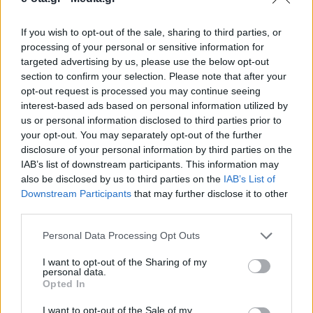
If you wish to opt-out of the sale, sharing to third parties, or
Ο Δήμος Ελληνικού – Αργυρούπολης μπαίνει
processing of your personal or sensitive information for
δυναμικά στον κόσμο του ηλεκτρονικού
targeted advertising by us, please use the below opt-out
αθλητισμού, φιλοξενώντας το 1ο ESPORTS SUMMIT
section to confirm your selection. Please note that after your
στην Ελλάδα, μια διοργάνωση που φιλοδοξεί να
opt-out request is processed you may continue seeing
αποτελέσει σημείο αναφοράς για τη νέα ψηφιακή
28.03.2026 - 11.28
interest-based ads based on personal information utilized by
εποχή. Στις 24 και 25 Απριλίου 2026, το “The
us or personal information disclosed to third parties prior to
Ellinikon Experience Park” μετατρέπεται σε κέντρο
your opt-out. You may separately opt-out of the further
καινοτομίας, τεχνολογίας και gaming,
συγκεντρώνοντας gamers από όλη τη […]
disclosure of your personal information by third parties on the
IAB’s list of downstream participants. This information may
also be disclosed by us to third parties on the
IAB’s List of
Downstream Participants
that may further disclose it to other
third parties.
Personal Data Processing Opt Outs
I want to opt-out of the Sharing of my
personal data.
Opted In
ΑΡΧΙΚΗ
ΡΟΗ ΕΙΔΗΣΕΩΝ
I want to opt-out of the Sale of my