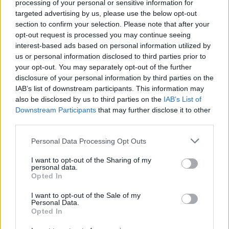
processing of your personal or sensitive information for
targeted advertising by us, please use the below opt-out
section to confirm your selection. Please note that after your
opt-out request is processed you may continue seeing
interest-based ads based on personal information utilized by
us or personal information disclosed to third parties prior to
Συνάντηση Δημάρχου Κοζάνης- Γ. Βρούτση για το
your opt-out. You may separately opt-out of the further
στάδιο της πόλης
disclosure of your personal information by third parties on the
IAB’s list of downstream participants. This information may
08.08.2026 - 08.41
also be disclosed by us to third parties on the
IAB’s List of
Downstream Participants
that may further disclose it to other
third parties.
Personal Data Processing Opt Outs
I want to opt-out of the Sharing of my
personal data.
Opted In
I want to opt-out of the Sale of my
Personal Data.
Opted In