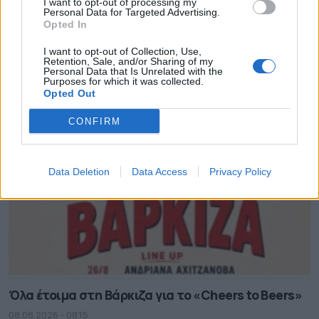
I want to opt-out of processing my
Personal Data for Targeted Advertising.
Opted In
Ολοκληρωμένες δράσεις για την προστασία από
τα κουνούπια
I want to opt-out of Collection, Use,
Retention, Sale, and/or Sharing of my
08.08.2026 - 08.30
Personal Data that Is Unrelated with the
Purposes for which it was collected.
Opted Out
CONFIRM
Data Deletion
Data Access
Privacy Policy
Όλα έτοιμα στη Βάρκιζα για το «Cheers to Beers»
08.08.2026 - 08.15