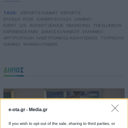
TAGS:
ESPORTS SUMMIT
ESPORTS
ΕΛΛΑΔΑ
FC26
GAMERS ΕΛΛΑΔΑ
GAMING
EVENT
LOL
ROCKET LEAGUE
SIM RACING
THE ELLINIKON
EXPERIENCE PARK
ΔΗΜΟΣ ΕΛΛΗΝΙΚΟΥ
ΕΛΛΗΝΙΚΟ-
ΑΡΓΥΡΟΥΠΟΛΗ
ΗΛΕΚΤΡΟΝΙΚΟΣ ΑΘΛΗΤΙΣΜΟΣ
ΤΟΥΡΝΟΥΑ
GAMING
ΨΗΦΙΑΚΗ ΠΑΙΔΕΙΑ
ΔΗΜΟΙ
e-ota.gr -
Media.gr
If you wish to opt-out of the sale, sharing to third parties, or