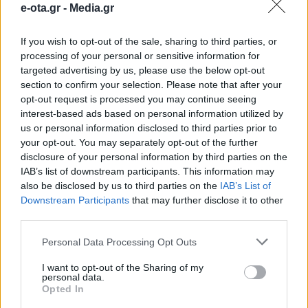
e-ota.gr -
Media.gr
2019
If you wish to opt-out of the sale, sharing to third parties, or
processing of your personal or sensitive information for
Για 3η συνεχή χρονιά ο Αθλητικός Κολυμβητικός
Όμιλος Βάρης Βάρκιζας (ΑΚΟΒΒ) θα διοργανώσει,
targeted advertising by us, please use the below opt-out
υπό την αιγίδα του Δήμου Βάρης Βούλας
section to confirm your selection. Please note that after your
Βουλιαγμένης και της ΚΟΕ, το Τρόπαιο για τις προ
opt-out request is processed you may continue seeing
αγωνιστικές κατηγορίες, στο Κλειστό
29.11.2019 - 21.30
interest-based ads based on personal information utilized by
Κολυμβητήριο «Κύπρος» της Στρατιωτικής Σχολής
us or personal information disclosed to third parties prior to
Ευελπίδων την Κυριακή 1 Δεκεμβρίου στις 09:30. Η
your opt-out. You may separately opt-out of the further
διοργάνωση είναι στο επίσημο κολυμβητικό
disclosure of your personal information by third parties on the
καλεντάρι 2019-20 της Κολυμβητικής […]
IAB’s list of downstream participants. This information may
also be disclosed by us to third parties on the
IAB’s List of
Downstream Participants
that may further disclose it to other
third parties.
Personal Data Processing Opt Outs
I want to opt-out of the Sharing of my
personal data.
Opted In
ΑΡΧΙΚΗ