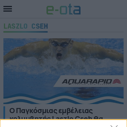
LASZLO CSEH
Ο Παγκόσμιας εμβέλειας
κολυμβητής Laszlo Cseh θα
συμμετέχει στο Τρόπαιο ΑΚΟΒΒ