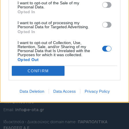
I want to opt-out of the Sale of my
ΡΟΗ ΕΙΔΗΣΕΩΝ
Personal Data.
Opted In
ΕΠΙΚΑΙΡΟΤΗΤΑ
I want to opt-out of processing my
ΔΗΜΟΙ
Personal Data for Targeted Advertising.
ΠΕΡΙΦΕΡΕΙΕΣ
Opted In
OTA LEAKS
I want to opt-out of Collection, Use,
Retention, Sale, and/or Sharing of my
ΣΥΝΕΝΤΕΥΞΕΙΣ
Personal Data that Is Unrelated with the
Purposes for which it was collected.
ΑΠΟΨΕΙΣ
Opted Out
ΠΡΟΣΛΗΨΕΙΣ
CONFIRM
e-ota.gr | Ταυτότητα
Ταχ. Διεύθυνση:
Λεωφόρος Ανδρέα Συγγρού 188, 17671,
Data Deletion
Data Access
Privacy Policy
Καλλιθέα Αττικής
Τηλ:
2111091100
Εmail:
info@e-ota.gr
Ιδιοκτησία - Δικαιούχος domain name:
ΠΑΡΑΠΟΛΙΤΙΚΑ
ΕΚΔΟΣΕΙΣ A.E.