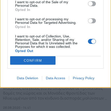
I want to opt-out of the Sale of my
Personal Data.
Opted In
I want to opt-out of processing my
Personal Data for Targeted Advertising.
Opted In
I want to opt-out of Collection, Use,
Retention, Sale, and/or Sharing of my
Personal Data that Is Unrelated with the
Purposes for which it was collected.
Opted Out
Περιφέρεια Αττικής – ΕΟΔΥ:
CONFIRM
Μαζικοί έλεγχοι σε Μονάδες
Ηλικιωμένων και Προνοιακές
Δομές
Data Deletion
Data Access
Privacy Policy
Μαζικούς ελέγχους για να οχυρωθούν οι προνοιακές
δομές της χώρας και οι Μονάδες Φροντίδας των
Ηλικιωμένων από τον κίνδυνο διασποράς μολύνσεων
SARS-CoV-2, ξεκινούν τα κλιμάκια της Περιφέρειας
Αττικής σε συνεργασία με τον ΕΟΔΥ, με απόφαση που
28.08.2020 - 14.41