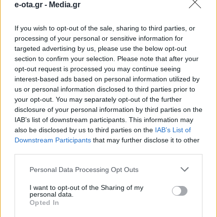
e-ota.gr -
Media.gr
If you wish to opt-out of the sale, sharing to third parties, or
processing of your personal or sensitive information for
targeted advertising by us, please use the below opt-out
section to confirm your selection. Please note that after your
opt-out request is processed you may continue seeing
Κοροναϊός – Τεστ στους
interest-based ads based on personal information utilized by
βρεφονηπιακούς σταθμούς
us or personal information disclosed to third parties prior to
your opt-out. You may separately opt-out of the further
Περιστερίου από Περιφέρεια και
disclosure of your personal information by third parties on the
ΙΣΑ
IAB’s list of downstream participants. This information may
also be disclosed by us to third parties on the
IAB’s List of
Με αφορμή την έναρξη της νέας σχολικής χρονιάς, τα
Downstream Participants
that may further disclose it to other
κλιμάκια της Περιφέρειας Αττικής και του ΙΣΑ
third parties.
πραγματοποίησαν σήμερα δειγματοληπτικούς
ελέγχους για COVID-19 στους φροντιστές, τους
Personal Data Processing Opt Outs
εκπαιδευτικούς και τους βρεφονηπιοκόμους των
04.09.2020 - 17.58
Βρεφονηπιακών σταθμών του Δήμου Περιστερίου. Οι
I want to opt-out of the Sharing of my
σχετικοί έλεγχοι πραγματοποιήθηκαν με εντολή του
personal data.
Περιφερειάρχη Αττικής και Προέδρου του Ιατρικού
Opted In
Συλλόγου Αθηνών, Γ. Πατούλη μετά τη διατύπωση […]