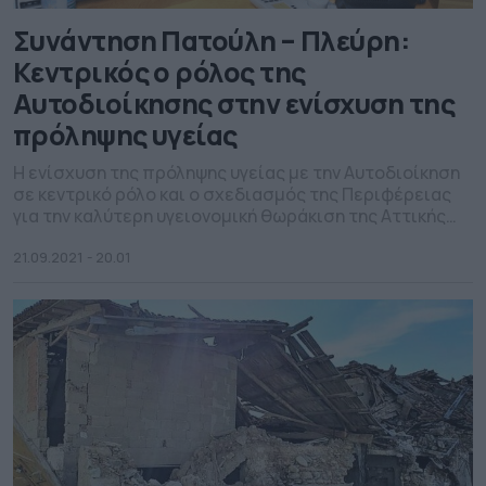
Συνάντηση Πατούλη – Πλεύρη:
Κεντρικός ο ρόλος της
Αυτοδιοίκησης στην ενίσχυση της
πρόληψης υγείας
Η ενίσχυση της πρόληψης υγείας με την Αυτοδιοίκηση
σε κεντρικό ρόλο και ο σχεδιασμός της Περιφέρειας
για την καλύτερη υγειονομική θωράκιση της Αττικής
στο πλαίσιο του νέου ΠΕΠ Αττικής 2021-2027,
βρέθηκαν στο επίκεντρο της συνάντησης του
21.09.2021 - 20.01
περιφερειάρχη Αττικής, Γ. Πατούλη με τον υπ. Υγείας,
Αθ. Πλεύρη. Στη συνάντηση μετείχαν επίσης η αν.
υπουργός Υγείας, Μ. […]