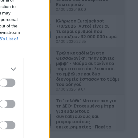
Εσωτερικών
ection to
07.08.2026 19:00
ou may
 personal
Κλήρωση Eurojackpot
7/8/2026: Αυτοί είναι οι
out of the
τυχεροί αριθμοί που
 downstream
μοιράζουν 32.000.000 ευρώ
B’s List of
07.08.2026 22:35
Τρελή καταδίωξη στη
Θεσσαλονίκη: "Μην κάνεις
μ@@" - Μαύρο αυτοκίνητο
πήρε στο κατόπι λευκό και
το εμβόλισε και δύο
διανομείς έσπασαν το τζάμι
του οδηγού
07.08.2026 19:07
Το "καλάθι" Μητσοτάκη για
τη ΔΕΘ: Στοχευμένα μέτρα
για ευάλωτους,
συνταξιούχους και
μικρομεσαίους
επιχειρηματίες - Πακέτο
ενεργειακών επενδύσεων με
"όχημα" τη ρήτρα διαφυγής