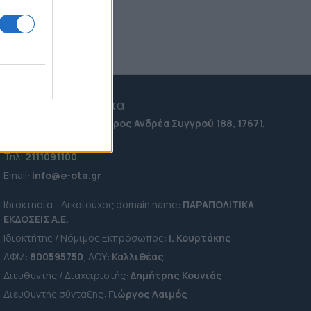
07.08.2026 22:02
Παγκόσμιο Πρωτάθλημα
Στίβου Κ20 στο Όρεγκον: Η
κόρη του Κώστα
Μπακογιάννη έκανε
πανελλήνιο ρεκόρ στα 100μ.
με εμπόδια
e-ota.gr | Ταυτότητα
07.08.2026 22:20
Ταχ. Διεύθυνση:
Λεωφόρος Ανδρέα Συγγρού 188, 17671,
ΠΑΣΟΚ, Τσουκαλάς: "Ένα αόρατο χέρι
Καλλιθέα Αττικής
δεν θέλει τη διαλεύκανση του
σκανδάλου των υποκλοπών" - Μένεα
Τηλ:
2111091100
για την απόφαση του εισαγγελέα του
Εmail:
info@e-ota.gr
Αρείου Πάγου
07.08.2026 20:25
Ιδιοκτησία - Δικαιούχος domain name:
ΠΑΡΑΠΟΛΙΤΙΚΑ
ΕΚΔΟΣΕΙΣ A.E.
Ιδιοκτήτης / Νόμιμος Εκπρόσωπος:
Ι. Κουρτάκης
ΑΦΜ:
800595750
, ΔΟΥ:
Καλλιθέας
Διευθυντής / Διαχειριστής:
Δημήτρης Κουνιάς
Διευθυντής σύνταξης:
Γιώργος Λαιμός