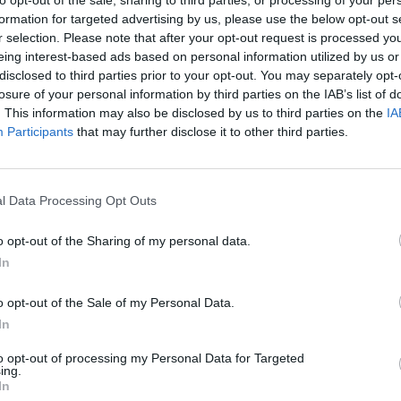
formation for targeted advertising by us, please use the below opt-out s
r selection. Please note that after your opt-out request is processed y
eing interest-based ads based on personal information utilized by us or
disclosed to third parties prior to your opt-out. You may separately opt-
losure of your personal information by third parties on the IAB’s list of
. This information may also be disclosed by us to third parties on the
IA
Participants
that may further disclose it to other third parties.
l Data Processing Opt Outs
o opt-out of the Sharing of my personal data.
Οι ανάγκες της
In
o opt-out of the Sale of my Personal Data.
In
to opt-out of processing my Personal Data for Targeted
ing.
τον Άγιο Δημήτριο την πόλη μας οι ανάγκες
In
ς η ορθολογική διαχείριση των αστικών