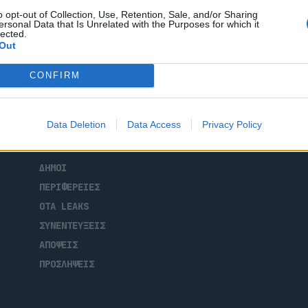
 παιδικές χαρές αλλά και η δημιουργία
o opt-out of Collection, Use, Retention, Sale, and/or Sharing
λογική διαχείριση των αστικών
ersonal Data that Is Unrelated with the Purposes for which it
lected.
Out
CONFIRM
ΑΡΧΙΚΗ
Data Deletion
Data Access
Privacy Policy
ΡΟΗ ΕΙΔΗΣΕΩΝ
ΕΠΙΚΑΙΡΟΤΗΤΑ
ΔΗΜΟΙ
ΠΕΡΙΦΕΡΕΙΕΣ
OTA LEAKS
ΣΥΝΕΝΤΕΥΞΕΙΣ
ΑΠΟΨΕΙΣ
ΠΡΟΣΛΗΨΕΙΣ