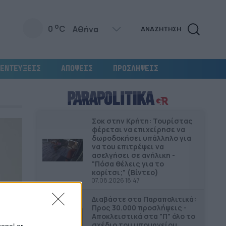
o
0
C
ΑΝΑΖΗΤΗΣΗ
ΕΝΤΕΥΞΕΙΣ
ΑΠΟΨΕΙΣ
ΠΡΟΣΛΗΨΕΙΣ
Σοκ στην Κρήτη: Τουρίστας
φέρεται να επιχείρησε να
δωροδοκήσει υπάλληλο για
να του επιτρέψει να
ασελγήσει σε ανήλικη -
"Πόσα θέλεις για το
κορίτσι;" (Βίντεο)
07.08.2026 18:47
Διαβάστε στα Παραπολιτικά:
Προς 30.000 προσλήψεις -
Αποκλειστικά στα "Π" όλο το
σχέδιο του υπουργείου
sonal or