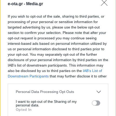
Υποψήφιος για τον Δήμο Έδεσσας ο
e-ota.gr -
Media.gr
Γιάννης Μουράτογλου
If you wish to opt-out of the sale, sharing to third parties, or
Υποψηφιότητα για το Δήμο Έδεσσας στις
processing of your personal or sensitive information for
αυτοδιοικητικές εκλογές του Οκτωβρίου θέτει ο νυν
targeted advertising by us, please use the below opt-out
δήμαρχος Γιάννης Μουράτογλου, επί πολλά χρόνια
section to confirm your selection. Please note that after your
μέλος του Δ.Σ και πρόεδρος της Οικονομικής
opt-out request is processed you may continue seeing
Επιτροπής της Κεντρικής Ένωσης Δήμων Ελλάδας
18.07.2023 - 14.55
interest-based ads based on personal information utilized by
(ΚΕΔΕ). Ο κ.Μουράτογλου εκλέχθηκε δήμαρχος από την
us or personal information disclosed to third parties prior to
διοικούσα παράταξη του Δήμου τον Μάιο του 2023,
your opt-out. You may separately opt-out of the further
μετά την παραίτηση του μέχρι τότε δημάρχου
disclosure of your personal information by third parties on the
κ.Γιάννου, […]
IAB’s list of downstream participants. This information may
also be disclosed by us to third parties on the
IAB’s List of
Downstream Participants
that may further disclose it to other
third parties.
Personal Data Processing Opt Outs
I want to opt-out of the Sharing of my
personal data.
Opted In