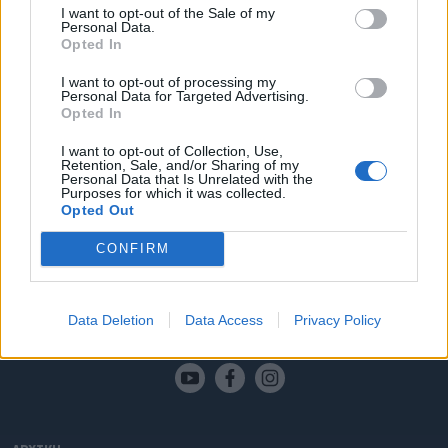
I want to opt-out of the Sale of my
Personal Data.
Δήμος Έδεσσας: Νέος δήμαρχος ο
Opted In
Γιάννης Μουράτογλου
I want to opt-out of processing my
Personal Data for Targeted Advertising.
Μετά την παραίτηση του Δημήτρη Γιάννου από τη θέση
Opted In
του Δημάρχου Έδεσσας, προκειμένου να συμμετάσχει
ως υποψήφιος στις εθνικές εκλογές, τηρήθηκαν τα
I want to opt-out of Collection, Use,
προβλεπόμενα στο θεσμικό πλαίσιο με εκλογές
Retention, Sale, and/or Sharing of my
μεταξύ των Δημοτικών Συμβούλων της Δημοτικής
03.05.2023 - 16.06
Personal Data that Is Unrelated with the
Purposes for which it was collected.
Παράταξης που είναι στη διοίκηση του δήμου,
Opted Out
προκειμένου να αναδειχθεί μέσα από δημοκρατικές
διαδικασίες ο νέος δήμαρχος. Ο Γιάννης
CONFIRM
Μουράτογλου εξελέγη Δήμαρχος Έδεσσας,
λαμβάνοντας το 100% των ψήφων των δημοτικών […]
Data Deletion
Data Access
Privacy Policy