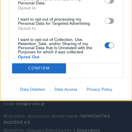
Personal Data.
ΕΠΙΚΑΙΡΟΤΗΤΑ
Opted In
ΔΗΜΟΙ
I want to opt-out of processing my
Personal Data for Targeted Advertising.
ΠΕΡΙΦΕΡΕΙΕΣ
Opted In
OTA LEAKS
I want to opt-out of Collection, Use,
ΣΥΝΕΝΤΕΥΞΕΙΣ
Retention, Sale, and/or Sharing of my
Personal Data that Is Unrelated with the
ΑΠΟΨΕΙΣ
Purposes for which it was collected.
ΠΡΟΣΛΗΨΕΙΣ
Opted Out
CONFIRM
e-ota.gr | Ταυτότητα
Ταχ. Διεύθυνση:
Λεωφόρος Ανδρέα Συγγρού 188, 17671,
Καλλιθέα Αττικής
Data Deletion
Data Access
Privacy Policy
Τηλ:
2111091100
Εmail:
info@e-ota.gr
Ιδιοκτησία - Δικαιούχος domain name:
ΠΑΡΑΠΟΛΙΤΙΚΑ
ΕΚΔΟΣΕΙΣ A.E.
Ιδιοκτήτης / Νόμιμος Εκπρόσωπος:
Ι. Κουρτάκης