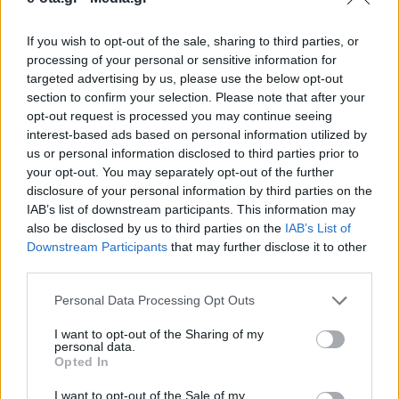
If you wish to opt-out of the sale, sharing to third parties, or
Μεγάλη πρέπει να είναι η ένδεια στελεχών στο
processing of your personal or sensitive information for
ΣΥΡΙΖΑ καθώς η Ρένα Δούρου παρουσίασε σήμερα
targeted advertising by us, please use the below opt-out
ως εκπρόσωπο Τύπου του συνδυασμού της «Δύναμη
section to confirm your selection. Please note that after your
Ζωής», έναν πρώην στενό συνεργάτη του Πάνου
opt-out request is processed you may continue seeing
Καμμένου, τον πρώην Γενικό Γραμματέα των ΑΝΕΛ.,
11.04.2019 - 09.31
interest-based ads based on personal information utilized by
Γιάννη Μοίρα. Στο παρελθόν ο Γιάννης Μοίρας, είχε
us or personal information disclosed to third parties prior to
διατελέσει γραμματέας του κόμματος των ΑΝΕΛ και
your opt-out. You may separately opt-out of the further
υποψήφιος Περιφερειακός Σύμβουλος, με […]
disclosure of your personal information by third parties on the
IAB’s list of downstream participants. This information may
also be disclosed by us to third parties on the
IAB’s List of
Downstream Participants
that may further disclose it to other
third parties.
Personal Data Processing Opt Outs
I want to opt-out of the Sharing of my
personal data.
Opted In
ΑΡΧΙΚΗ
ΡΟΗ ΕΙΔΗΣΕΩΝ
I want to opt-out of the Sale of my