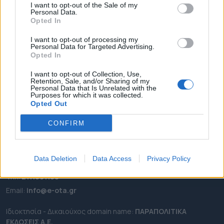
I want to opt-out of the Sale of my
ΡΟΗ ΕΙΔΗΣΕΩΝ
Personal Data.
Opted In
ΕΠΙΚΑΙΡΟΤΗΤΑ
I want to opt-out of processing my
ΔΗΜΟΙ
Personal Data for Targeted Advertising.
ΠΕΡΙΦΕΡΕΙΕΣ
Opted In
OTA LEAKS
I want to opt-out of Collection, Use,
Retention, Sale, and/or Sharing of my
ΣΥΝΕΝΤΕΥΞΕΙΣ
Personal Data that Is Unrelated with the
Purposes for which it was collected.
ΑΠΟΨΕΙΣ
Opted Out
ΠΡΟΣΛΗΨΕΙΣ
CONFIRM
e-ota.gr | Ταυτότητα
Ταχ. Διεύθυνση:
Λεωφόρος Ανδρέα Συγγρού 188, 17671,
Data Deletion
Data Access
Privacy Policy
Καλλιθέα Αττικής
Τηλ:
2111091100
Εmail:
info@e-ota.gr
Ιδιοκτησία - Δικαιούχος domain name:
ΠΑΡΑΠΟΛΙΤΙΚΑ
ΕΚΔΟΣΕΙΣ A.E.