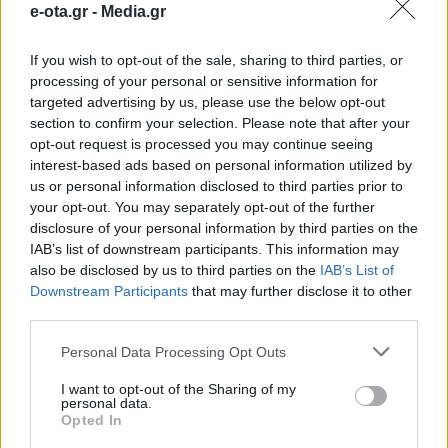
e-ota.gr -
Media.gr
Πυροσβεστικού Κλιμακίου
If you wish to opt-out of the sale, sharing to third parties, or
processing of your personal or sensitive information for
Την απόλυτη ικανοποίησή του για το πυροσβεστικό
κλιμάκιο Πρεσπών εξέφρασε με ανακοίνωσή του ο
targeted advertising by us, please use the below opt-out
δήμαρχος Πρεσπών Παναγιώτης Πασχαλίδης, μετά
section to confirm your selection. Please note that after your
τα εγκαίνια του κλιμακίου παρουσία του
opt-out request is processed you may continue seeing
υφυπουργού Πολιτικής Προστασίας Νίκου
17.06.2020 - 12.40
interest-based ads based on personal information utilized by
Χαρδαλιά. Ο δήμαρχος σε δήλωσή του τονίζει πως
us or personal information disclosed to third parties prior to
επανέρχεται το αίσθημα ασφάλειας στους
your opt-out. You may separately opt-out of the further
κατοίκους της περιοχής υπογραμμίζοντας ότι θα
disclosure of your personal information by third parties on the
υπάρχει πλέον 24ωρη κάλυψη και σε μια […]
IAB’s list of downstream participants. This information may
also be disclosed by us to third parties on the
IAB’s List of
Downstream Participants
that may further disclose it to other
third parties.
Personal Data Processing Opt Outs
I want to opt-out of the Sharing of my
personal data.
Opted In
ΑΡΧΙΚΗ