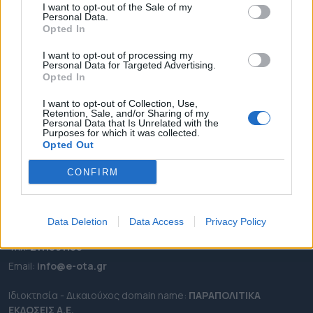
I want to opt-out of the Sale of my
ΡΟΗ ΕΙΔΗΣΕΩΝ
Personal Data.
Opted In
ΕΠΙΚΑΙΡΟΤΗΤΑ
I want to opt-out of processing my
ΔΗΜΟΙ
Personal Data for Targeted Advertising.
ΠΕΡΙΦΕΡΕΙΕΣ
Opted In
OTA LEAKS
I want to opt-out of Collection, Use,
Retention, Sale, and/or Sharing of my
ΣΥΝΕΝΤΕΥΞΕΙΣ
Personal Data that Is Unrelated with the
Purposes for which it was collected.
ΑΠΟΨΕΙΣ
Opted Out
ΠΡΟΣΛΗΨΕΙΣ
CONFIRM
e-ota.gr | Ταυτότητα
Ταχ. Διεύθυνση:
Λεωφόρος Ανδρέα Συγγρού 188, 17671,
Data Deletion
Data Access
Privacy Policy
Καλλιθέα Αττικής
Τηλ:
2111091100
Εmail:
info@e-ota.gr
Ιδιοκτησία - Δικαιούχος domain name:
ΠΑΡΑΠΟΛΙΤΙΚΑ
ΕΚΔΟΣΕΙΣ A.E.