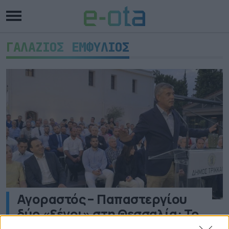
ΓΑΛΑΖΙΟΣ ΕΜΦΥΛΙΟΣ
Αγοραστός – Παπαστεργίου
δύο «ξένοι» στη Θεσσαλία: Το
χρονικό της μεγάλης