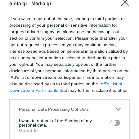
e-ota.gr -
Media.gr
«κόντρας»
If you wish to opt-out of the sale, sharing to third parties, or
processing of your personal or sensitive information for
Περίπου επτά μήνες πέρασαν από τις
αυτοδιοικητικές εκλογές στην περιφέρεια
targeted advertising by us, please use the below opt-out
Θεσσαλίας, όταν ο «γαλάζιος» υποψήφιος
section to confirm your selection. Please note that after your
δήμαρχος και περιφερειάρχης βάδιζαν «αγκαζέ»
opt-out request is processed you may continue seeing
την μεγάλη μάχη της κάλπης. Κι ενώ η έκβαση των
14.02.2020 - 16.22
interest-based ads based on personal information utilized by
εκλογών απέβη θετική και για τους δύο ήρθε το
us or personal information disclosed to third parties prior to
πλήρωμα του χρόνου να βγει στην επιφάνεια μια
your opt-out. You may separately opt-out of the further
κόντρα που θυσιάστηκε -προσωρινώς- στον βωμό
disclosure of your personal information by third parties on the
της ομοψυχίας. […]
IAB’s list of downstream participants. This information may
also be disclosed by us to third parties on the
IAB’s List of
Downstream Participants
that may further disclose it to other
third parties.
Personal Data Processing Opt Outs
I want to opt-out of the Sharing of my
personal data.
Opted In
ΑΡΧΙΚΗ