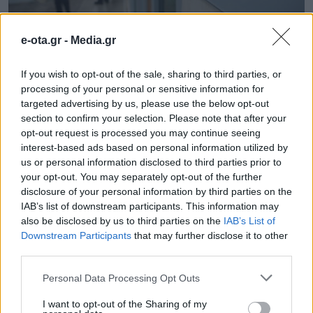
Ο ΣΥΡΙΖΑ άδειασε τον «δικό του» –
e-ota.gr -
Media.gr
Πισώπλατα «μαχαιρώματα» στην
Κουμουνδούρου
If you wish to opt-out of the sale, sharing to third parties, or
processing of your personal or sensitive information for
Λίγες μέρες μετά την ολοκλήρωση των εκλογών για τις
targeted advertising by us, please use the below opt-out
Περιφερειακές Ενώσεις Δήμων Ελλάδας και
section to confirm your selection. Please note that after your
μετρώντας αντίστροφα για τις εκλογές της ΚΕΔΕ, η
opt-out request is processed you may continue seeing
Κουμουνδούρου βρήκε τον «εκλεκτό» της για την
interest-based ads based on personal information utilized by
εκπροσώπηση στην ΚΕΔΕ, στο πρόσωπο του δημάρχου
11.11.2019 - 16.05
us or personal information disclosed to third parties prior to
Λαρισαίων Απόστολου Καλογιάννη. Το σκεπτικό της
your opt-out. You may separately opt-out of the further
Κουμουνδούρου αναφορικά με την επιλογή να
disclosure of your personal information by third parties on the
στηριχθεί η υποψηφιότητα Καλογιάννη ήταν ιδιαίτερα
IAB’s list of downstream participants. This information may
απλό: […]
also be disclosed by us to third parties on the
IAB’s List of
Downstream Participants
that may further disclose it to other
third parties.
Personal Data Processing Opt Outs
I want to opt-out of the Sharing of my