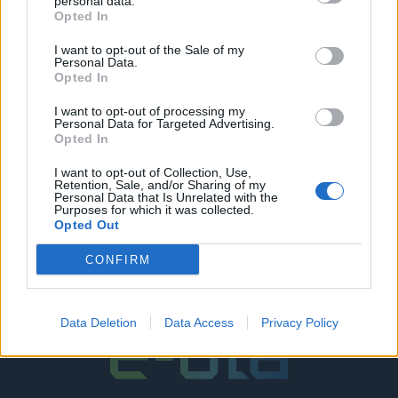
personal data.
Opted In
I want to opt-out of the Sale of my
Personal Data.
«Θρίλερ» στον δήμο Αιγάλεω – Για
Opted In
λάθος αποτελέσματα κάνει λόγο ο
I want to opt-out of processing my
Personal Data for Targeted Advertising.
Γιάννης Γκίκας
Opted In
Σε μάχη για γερά νεύρα εξελίσσεται η εκλογική μάχη
I want to opt-out of Collection, Use,
για τον δήμο Αιγάλεω, καθώς η διαφορά ανάμεσα
Retention, Sale, and/or Sharing of my
Personal Data that Is Unrelated with the
στους δύο αντιπάλους τον νυν δήμαρχο Δημήτρη
Purposes for which it was collected.
Μπίρμπα και τον Γιάννη Γκίκα ανήλθε στις 11 ψήφους.
Opted Out
Ωστόσο ο υποψήφιος δήμαρχος Γιάννης Γκίκας με
28.05.2019 - 16.37
δελτίο Τύπου που εξέδωσε, κάνει λόγο για
CONFIRM
λανθασμένα αποτελέσματα από το ΥΠΕΣ, καθώς
«σύμφωνα με […]
Data Deletion
Data Access
Privacy Policy