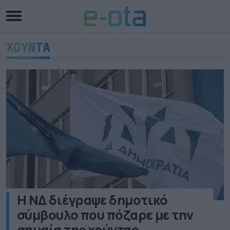
ΧΟΥΝΤΑ
Η ΝΔ διέγραψε δημοτικό
σύμβουλο που πόζαρε με την
σημαία της χούντας