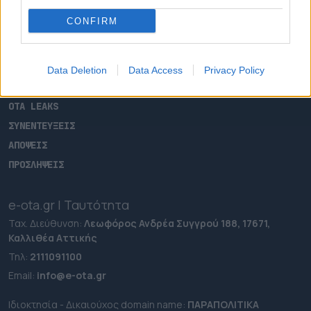
ΑΡΧΙΚΗ
CONFIRM
ΡΟΗ ΕΙΔΗΣΕΩΝ
ΕΠΙΚΑΙΡΟΤΗΤΑ
ΔΗΜΟΙ
Data Deletion
Data Access
Privacy Policy
ΠΕΡΙΦΕΡΕΙΕΣ
OTA LEAKS
ΣΥΝΕΝΤΕΥΞΕΙΣ
ΑΠΟΨΕΙΣ
ΠΡΟΣΛΗΨΕΙΣ
e-ota.gr | Ταυτότητα
Ταχ. Διεύθυνση:
Λεωφόρος Ανδρέα Συγγρού 188, 17671,
Καλλιθέα Αττικής
Τηλ:
2111091100
Εmail:
info@e-ota.gr
Ιδιοκτησία - Δικαιούχος domain name:
ΠΑΡΑΠΟΛΙΤΙΚΑ