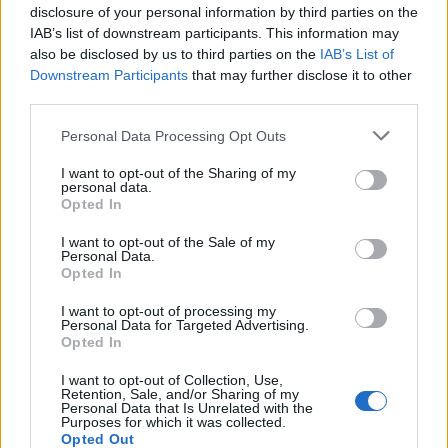
Καταγγελία: Νοσταλγός της
disclosure of your personal information by third parties on the
IAB’s list of downstream participants. This information may
Χούντας σε συνδυασμό του ΣΥΡΙΖΑ
also be disclosed by us to third parties on the
IAB’s List of
(pics)
Downstream Participants
that may further disclose it to other
third parties.
Αίσθηση προκαλεί η καταγγελία ότι υποψήφιος
περιφερειακός σύμβουλος του ΣΥΡΙΖΑ στην
Personal Data Processing Opt Outs
Περιφέρεια Κεντρικής Μακεδονίας είναι νοσταλγός
της χούντας. Πρόκειται για τον πρώην πρόεδρο
I want to opt-out of the Sharing of my
personal data.
τευτλοπαραγωγών Κ. Μακεδονίας, Παύλο
09.05.2019 - 11.16
Opted In
Μπογιαννίδη, από την Βέροια. Σύμφωνα με όσα
υποστηρίζει το nikoslioliopoulos.blogspot.com
I want to opt-out of the Sale of my
πρόκειται για γνωστό ακροδεξιό και οπαδό της
Personal Data.
χούντας. Σε παλαιότερες αναρτήσεις του στην
Opted In
προσωπική του ιστοσελίδα στο facebook […]
I want to opt-out of processing my
Personal Data for Targeted Advertising.
Opted In
I want to opt-out of Collection, Use,
Retention, Sale, and/or Sharing of my
Personal Data that Is Unrelated with the
Purposes for which it was collected.
Opted Out