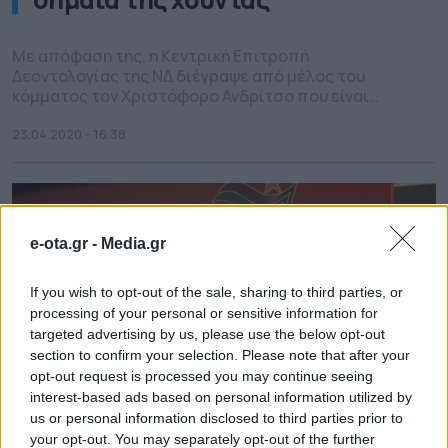
Με απόφαση της, η Κεντρική Επιτροπή
Δεοντολογίας της ΝΔ διέγραψε από μέλος του
κόμματος τον Χριστόφορο Ανδρίτσο που είναι
δημοτικός σύμβουλος στη Στυλίδα και
αντιπρόεδρος της ΔΗΜΤΟ (Δημοτική Τοπική
23.04.2020 - 16.38
Οργάνωση) Στυλίδας της Νέας Δημοκρατίας μετά
την κίνηση του πριν 2 μέρες να αναρτήσει στα
κοινωνικά δίκτυα φωτογραφία του στην οποία
εμφανίζονταν με σημαία της χούντας. […]
e-ota.gr -
Media.gr
If you wish to opt-out of the sale, sharing to third parties, or
processing of your personal or sensitive information for
targeted advertising by us, please use the below opt-out
section to confirm your selection. Please note that after your
opt-out request is processed you may continue seeing
interest-based ads based on personal information utilized by
us or personal information disclosed to third parties prior to
your opt-out. You may separately opt-out of the further