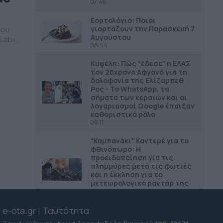
07:46
Εορτολόγιο: Ποιοι
γιορτάζουν την Παρασκευή 7
ρου
Αυγούστου
Lab».
06:44
ο
ικής
Κυψέλη: Πώς "έδεσε" η ΕΛΑΣ
άδα,
τον 26χρονο Αφγανό για τη
δολοφονία της Ελίζαμπεθ
Ρος - Το WhatsApp, τα
σήματα των κεραιών και οι
λογαριασμοί Google έπαιξαν
καθοριστικό ρόλο
06:11
"Καμπανάκι" Καντερέ για το
φθινόπωρο: Η
προειδοποίηση για τις
πλημμύρες μετά τις φωτιές
και η έκκληση για το
μετεωρολογικό ραντάρ της
Αίγινας
06:03
e-ota.gr | Ταυτότητα
Η "χαρτογράφηση" της ΝΔ