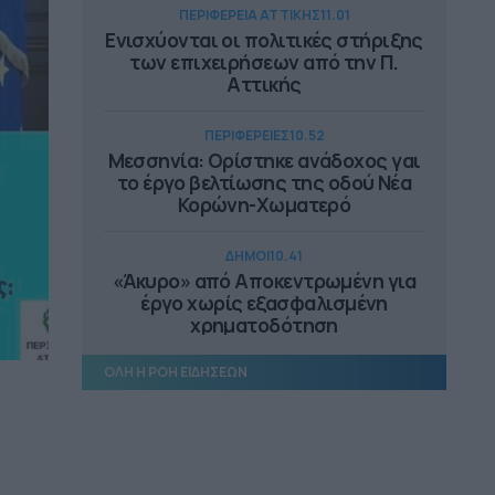
ΠΕΡΙΦΕΡΕΙΑ ΑΤΤΙΚΗΣ
11.01
Ενισχύονται οι πολιτικές στήριξης
των επιχειρήσεων από την Π.
Αττικής
ΠΕΡΙΦΕΡΕΙΕΣ
10.52
Μεσσηνία: Ορίστηκε ανάδοχος γαι
το έργο βελτίωσης της οδού Νέα
Κορώνη-Χωματερό
ΔΗΜΟΙ
10.41
«Άκυρο» από Αποκεντρωμένη για
έργο χωρίς εξασφαλισμένη
χρηματοδότηση
ΟΛΗ Η ΡΟΗ ΕΙΔΗΣΕΩΝ
ΔΗΜΟΙ
09.44
Εκατοντάδες τα καμμένα σπίτια
από τις πρόσφατες πυρκαγιές
ΔΗΜΟΙ
09.29