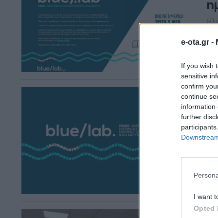
η
Ηλ
και
Ανά
e-ota.gr -
Πρ
01.0
Επ
If you wish 
δια
sensitive in
Για
confirm you
continue se
Δ
information 
τ
further disc
participants
Γ
Downstream 
Ξεκ
Επι
Ο 
Persona
δι
22.
επ
I want t
Ανά
οι
Opted 