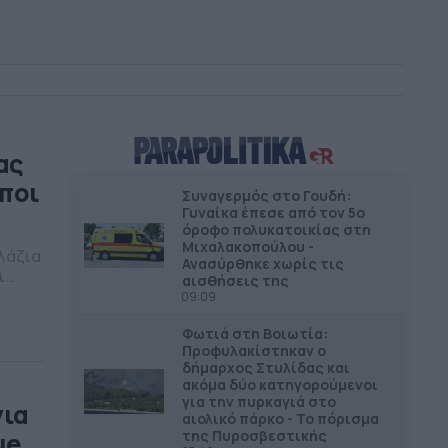
ης
ας
ποι
Συναγερμός στο Γουδή:
Γυναίκα έπεσε από τον 5ο
όροφο πολυκατοικίας στη
Μιχαλακοπούλου -
λάζια
Ανασύρθηκε χωρίς τις
ι
αισθήσεις της
 στη
09:09
Φωτιά στη Βοιωτία:
Προφυλακίστηκαν ο
δήμαρχος Στυλίδας και
ακόμα δύο κατηγορούμενοι
για την πυρκαγιά στο
για
αιολικό πάρκο - Το πόρισμα
της Πυροσβεστικής
ue