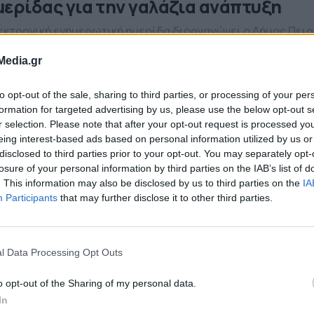
μερίδας για την γαλάζια ανάπτυξη
εκτρονική ενημερωτική ημερίδα διοργανώνει ο Δήμος Πειρ
 το Κέντρο Επιχειρηματικής Καινοτομίας για τη Γαλάζια
πτυξη του Δήμου Πειραιά «Blue Lab», με θέμα: «Blue Lab:
Media.gr
οωθώντας τη Γαλάζια Ανάπτυξη, την Καινοτομία και την
2.2021 - 10.46
ιχειρηματικότητα». Η ημερίδα θα πραγματοποιηθεί
to opt-out of the sale, sharing to third parties, or processing of your per
δικτυακά την Τρίτη 9 Φεβρουαρίου από τις 10:00 έως τις 1
formation for targeted advertising by us, please use the below opt-out s
 συμμετοχή στην ημερίδα: bluelab.gr/9feb Δείτε το […]
r selection. Please note that after your opt-out request is processed y
eing interest-based ads based on personal information utilized by us or
ήμος Πειραιά: Διαδικτυακά ο 3ος κύκ
disclosed to third parties prior to your opt-out. You may separately opt-
ου Κέντρου Επιχειρηματικής Καινοτο
losure of your personal information by third parties on the IAB’s list of
. This information may also be disclosed by us to third parties on the
IA
αλάζιας Ανάπτυξης «Blue Lab»
Participants
that may further disclose it to other third parties.
ίνησαν οι αιτήσεις για την ένταξη στον 3ο κύκλο του Κέντ
χειρηματικής Καινοτομίας για τη Γαλάζια Ανάπτυξη «Blue 
Δήμος Πειραιά είναι ο πρώτος και μοναδικός Δήμος που
l Data Processing Opt Outs
αθέτει κέντρο προώθησης και υποστήριξης της
05.2020 - 17.42
ιχειρηματικής καινοτομίας, αποκλειστικά για τη Γαλάζια
o opt-out of the Sharing of my personal data.
πτυξη στην Ελλάδα. Η διαφορά αυτού του κύκλου είναι ότι
 υπηρεσίες παρέχονται […]
In