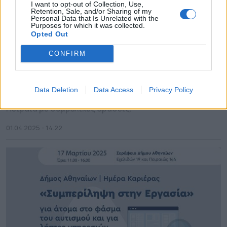
I want to opt-out of Collection, Use,
Retention, Sale, and/or Sharing of my
Personal Data that Is Unrelated with the
Δήμος Πειραιά: Δράσεις
Purposes for which it was collected.
Opted Out
ενημέρωσης και
ευαισθητοποίησης για τον
CONFIRM
Αυτισμό
Την Παγκόσμια Ημέρα Ενημέρωσης και
Data Deletion
Data Access
Privacy Policy
Ευαισθητοποίησης για τον Αυτισμό τιμά ο Δήμος
Πειραιά με συμβολικές δράσεις.
01.04.2025 - 14.22