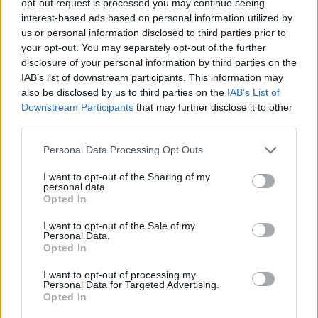
«Ημέρες Εργασιακής Διασύνδεσης:
opt-out request is processed you may continue seeing
interest-based ads based on personal information utilized by
Συμπερίληψη στην εργασία» από
us or personal information disclosed to third parties prior to
τον Δήμο Αθηναίων
your opt-out. You may separately opt-out of the further
disclosure of your personal information by third parties on the
Τη δράση υποστηρίζει το Job Center - Δήμος
IAB’s list of downstream participants. This information may
Αθηναίων, που παρέχει υπηρεσίες εργασιακής
also be disclosed by us to third parties on the
IAB’s List of
συμβουλευτικής και διασύνδεσης με την αγορά
Downstream Participants
that may further disclose it to other
εργασίας για άτομα από ευάλωτες κοινωνικές ομάδες.
third parties.
03.03.2026 - 13.14
Personal Data Processing Opt Outs
I want to opt-out of the Sharing of my
personal data.
Opted In
I want to opt-out of the Sale of my
Personal Data.
Opted In
I want to opt-out of processing my
Personal Data for Targeted Advertising.
Opted In