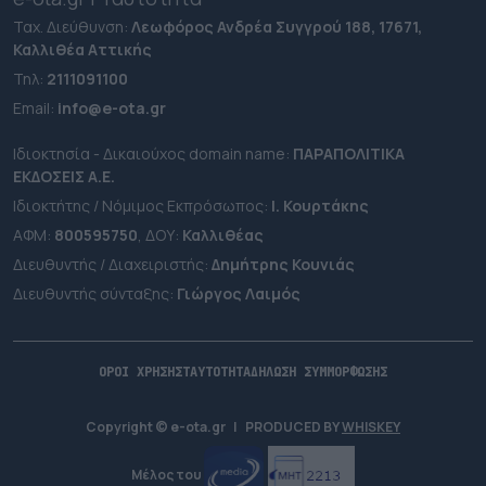
Ταχ. Διεύθυνση:
Λεωφόρος Ανδρέα Συγγρού 188, 17671,
Καλλιθέα Αττικής
Τηλ:
2111091100
Εmail:
info@e-ota.gr
Ιδιοκτησία - Δικαιούχος domain name:
ΠΑΡΑΠΟΛΙΤΙΚΑ
ΕΚΔΟΣΕΙΣ A.E.
Ιδιοκτήτης / Νόμιμος Εκπρόσωπος:
Ι. Κουρτάκης
ΑΦΜ:
800595750
, ΔΟΥ:
Καλλιθέας
Διευθυντής / Διαχειριστής:
Δημήτρης Κουνιάς
Διευθυντής σύνταξης:
Γιώργος Λαιμός
ΟΡΟΙ ΧΡΗΣΗΣ
ΤΑΥΤΟΤΗΤΑ
ΔΗΛΩΣΗ ΣΥΜΜΟΡΦΩΣΗΣ
Copyright © e-ota.gr
|
PRODUCED BY
WHISKEY
Μέλος του