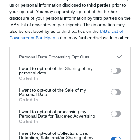
us or personal information disclosed to third parties prior to
your opt-out. You may separately opt-out of the further
disclosure of your personal information by third parties on the
Συνεργασία του Περιφερειάρχη
IAB’s list of downstream participants. This information may
ΑΜΘ με τον Διοικητή της ΑΑΔΕ για
also be disclosed by us to third parties on the
IAB’s List of
την ισχυροποίηση του ελεγκτικού
Downstream Participants
that may further disclose it to other
third parties.
ρόλου των Τελωνείων
Personal Data Processing Opt Outs
«Τα Τελωνεία της Ανατολικής Μακεδονίας και Θράκης
δεν είναι απλά σημεία διέλευσης. Είναι τα σύνορα της
I want to opt-out of the Sharing of my
οικονομίας μας, οι πύλες της ανάπτυξης, αλλά και η
personal data.
πρώτη γραμμή άμυνας απέναντι στο παραεμπόριο και
Opted In
το λαθρεμπόριο. Και γι’ αυτά, δεν χωρούν ούτε
28.02.2025 - 17.20
I want to opt-out of the Sale of my
αδιαφορία, ούτε στασιμότητα». Ο Περιφερειάρχης
Personal Data.
ΑΜΘ, Χριστόδουλος Τοψίδης, μαζί με τον Εκτελεστικό
Opted In
Γραμματέα της Περιφέρειας, […]
I want to opt-out of processing my
Personal Data for Targeted Advertising.
Opted In
I want to opt-out of Collection, Use,
Retention, Sale, and/or Sharing of my