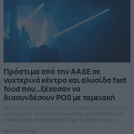
Πρόστιμα από την ΑΑΔΕ σε
νυχτερινά κέντρα και αλυσίδα fast
food που…ξέχασαν να
διασυνδέσουν POS με ταμειακή
Γνωστό νυχτερινό κέντρο στην Αθήνα, κατά τις ημέρες
των γιορτών, δεν είχε προχωρήσει στη διασύνδεση
κανενός από τα τέσσερα POS με τις αντίστοιχες
ταμειακές μηχανές.
19.01.2025 - 12.10