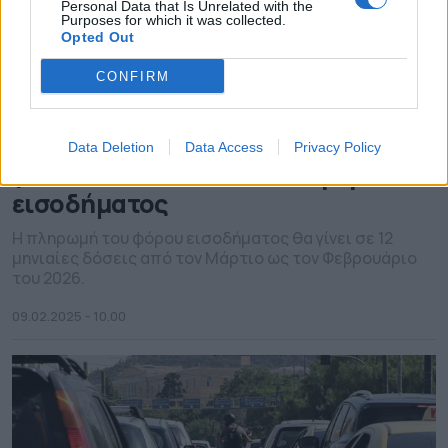
Personal Data that Is Unrelated with the
Purposes for which it was collected.
Opted Out
CONFIRM
Ξεκίνησε η αντίστροφη μέτρηση
Data Deletion
Data Access
Privacy Policy
για την έλευση ΕΝΦΙΑ και φόρου
εισοδήματος
Η πληρωμή του φόρου εισοδήματος θα γίνει σε 12
μηνιαίες δόσεις από τον Μάρτιο ως τον Φεβρουάριο
του 2026.
09.02.2025 - 10.00