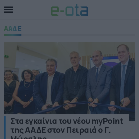
ΑΑΔΕ
Στα εγκαίνια του νέου myPoint
της ΑΑΔΕ στον Πειραιά ο Γ.
Μώραλης