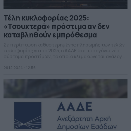
Τέλη κυκλοφορίας 2025:
«Τσουχτερά» πρόστιμα αν δεν
καταβληθούν εμπρόθεσμα
Σε περίπτωση καθυστερημένης πληρωμής των τελών
κυκλοφορίας για το 2025, η ΑΑΔΕ έχει εισαγάγει νέο
σύστημα προστίμων, το οποίο κλιμακώνεται ανάλογα
με την περίοδο καθυστέρησης.
26.12.2024 - 12.56