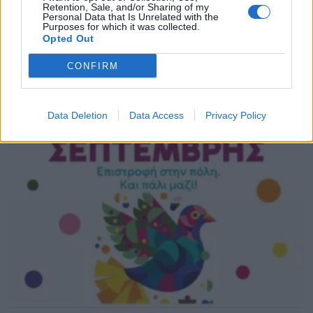
Retention, Sale, and/or Sharing of my
Personal Data that Is Unrelated with the
Purposes for which it was collected.
Opted Out
17,285 εκατ. ευρώ για τη Λευκάδα από την
CONFIRM
Περιφέρεια Ιονίων Νήσων
09.08.2026 - 08.24
Data Deletion
Data Access
Privacy Policy