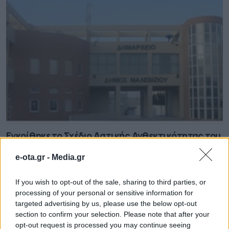
Εγκρίθηκε το Σχέδιο Αστικής Ανθεκτικότητας του
δήμου Μαλεβιζίου
e-ota.gr -
Media.gr
09.08.2026 - 08.30
If you wish to opt-out of the sale, sharing to third parties, or
processing of your personal or sensitive information for
targeted advertising by us, please use the below opt-out
section to confirm your selection. Please note that after your
opt-out request is processed you may continue seeing