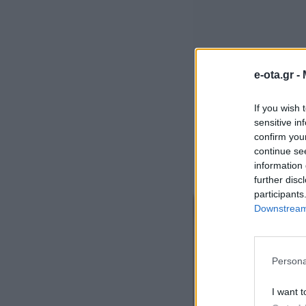
e-ota.gr -
If you wish 
sensitive in
confirm you
continue se
information 
further disc
participants
Downstream 
Persona
I want t