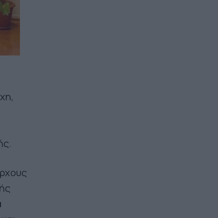
χη,
ής.
άρχους
τής
α