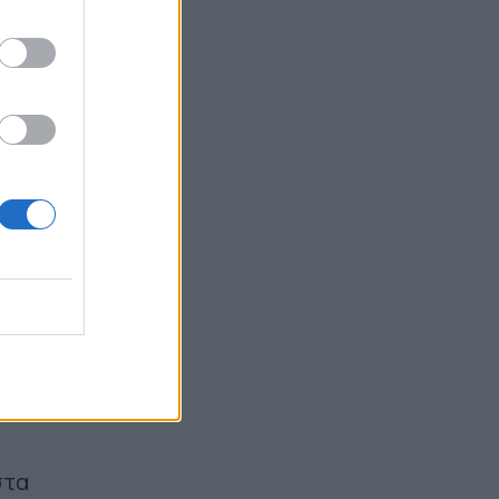
τηλεοπτική στέγη ο γνωστός σεφ -
Με ποιο κανάλι βρίσκεται ένα βήμα
πριν από τη συμφωνία;
13:44
ν
οχών
στα