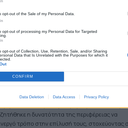
In
o opt-out of the Sale of my Personal Data.
In
to opt-out of processing my Personal Data for Targeted
ing.
In
o opt-out of Collection, Use, Retention, Sale, and/or Sharing
ersonal Data that Is Unrelated with the Purposes for which it
lected.
Out
CONFIRM
 των συναντήσεων του «εκλεκτού» της ΝΔ για τη
Data Deletion
Data Access
Privacy Policy
ναφέρθηκαν τα κυριότερα προβλήματα των περι
υζητήθηκε η δυνατότητα της περιφέρειας να
ενεργό τρόπο στην επίλυσή τους, στοχεύοντας 