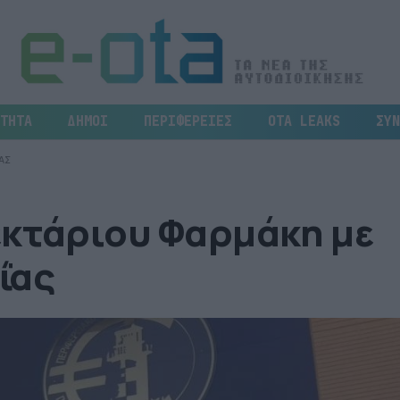
ΤΗΤΑ
ΔΗΜΟΙ
ΠΕΡΙΦΕΡΕΙΕΣ
OTA LEAKS
ΣΥΝ
ΑΣ
εκτάριου Φαρμάκη με
ΐας