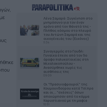
Βανδαλισμοί στο εκκλησάκι της
Μεταμόρφωσης του Σωτήρος
ογών,
με
Λένα Σαμαρά: Συγκίνηση στο
ΔΗΜΟΙ
12.56
μνημόσυνο για τον έναν
Στο 80% η κατασκευή δικτύου
χρόνο από τον θάνατό της -
αποχέτευσης στο Μαραθώνα
Πλήθος κόσμου στο πλευρό
του Αντώνη Σαμαρά και της
οικογένειάς του (Εικόνες)
ους
ΔΗΜΟΙ
12.39
11:34
Αναστολή λειτουργίας όλων των
παιδικών χαρών στον Δήμο Πέλλας
Συναγερμός στο Γουδή:
Γυναίκα έπεσε από τον 5ο
όροφο πολυκατοικίας στη
τήθηκε
ΠΕΡΙΦΕΡΕΙΕΣ
12.29
Μιχαλακοπούλου -
Η ενίσχυση της ελληνικής
Ανασύρθηκε χωρίς τις
όπου
αισθήσεις της
βιομηχανίας είναι υπόθεση
09:09
Περιφερειακής Ανάπτυξης
Οι "Πρασινοφρουροί" της
Κουµουνδούρου κατά Τσίπρα
ΔΗΜΟΙ
12.01
και οι... "σχέσεις" όσων
Λειτουργία κλιματιζόμενου χώρου
αποχώρησαν από το κόμμα
στον Πειραιά λόγω καύσωνα
Καρυστιανού με τη μαφία
10:51