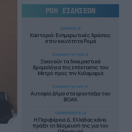
ΡΟΗ ΕΙΔΗΣΕΩΝ
ΔΗΜΟΙ
16.18
Καστοριά: Ενημερωτικές δράσεις
στην κοινότητα Ρομά
ΕΠΙΚΑΙΡΟΤΗΤΑ
16.12
Ξεκινούν τα δοκιμαστικά
δρομολόγια της επέκτασης του
Μετρό προς την Καλαμαριά
ΕΠΙΚΑΙΡΟΤΗΤΑ
15.57
Αυτοψία Δήμα στα εργοτάξια του
ΒΟΑΚ
ΠΕΡΙΦΕΡΕΙΕΣ
15.43
Η Περιφέρεια Δ. Ελλάδας κάνει
πράξη τη δέσμευσή της για τον
Οδοντωτό