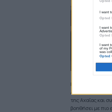
Opted 
I want t
Opted 
I want 
Advertis
Opted 
I want t
of my P
was col
Opted 
Κατά τη διάρκεια
Δυτική Ελλάδα α
της Αχαΐας και σ
βοηθήσει με πιο 