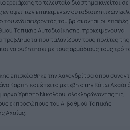
φερειάρχης το τελευταίο διάστημα κινείται σε
 εν όψει των επικείμενων αυτοδιοικητικών εκλ
ο του ενδιαφέροντός του βρίσκονται οι επαφές 
θμού Τοπικής Αυτοδιοίκησης, προκειμένου να
α προβλήματα που ταλανίζουν τους πολίτες της
και να συζητήσει με τους αρμόδιους τους τρόπ
άκης επισκέφθηκε την Χαλανδρίτσα όπου συναν
άνο Καρπή και έπειτα μετέβη στην Κάτω Αχαΐα 
ήμαρχο Χρήστο Νικολάου, ολοκληρώνοντας τις
τους εκπροσώπους του Α’ βαθμού Τοπικής
ς Αχαΐας.