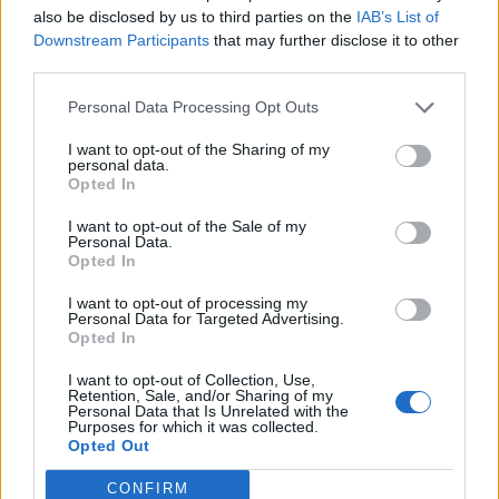
προγραμματική περίοδο 2021-2027
also be disclosed by us to third parties on the
IAB’s List of
Downstream Participants
that may further disclose it to other
third parties.
Ο Περιφερειάρχης αναφέρθηκε και στη νέα
Personal Data Processing Opt Outs
προγραμματική περίοδο τονίζοντας ότι το
νέο ΠΕΠ Αττικής 2021-2027, το οποίο
I want to opt-out of the Sharing of my
personal data.
αναμένεται να εγκριθεί στις αρχές του νέου
Opted In
έτους, περιλαμβάνει μια πληθώρα
I want to opt-out of the Sale of my
Personal Data.
παρεμβάσεων αναπτυξιακού χαρακτήρα και
Opted In
θα έχει προϋπολογισμό αυξημένο κατά 54% .
I want to opt-out of processing my
Personal Data for Targeted Advertising.
Ειδικότερα ο προϋπολογισμός του ΠΕΠ
Opted In
Αττικής 2021-2027 θα ξεπεράσει 1,6 Δις
I want to opt-out of Collection, Use,
Retention, Sale, and/or Sharing of my
Ευρώ. Μεταξύ άλλων οι βασικοί άξονες
Personal Data that Is Unrelated with the
Purposes for which it was collected.
χρηματοδότησης θα είναι:
Opted Out
CONFIRM