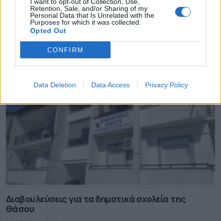
I want to opt-out of Collection, Use,
Retention, Sale, and/or Sharing of my
Personal Data that Is Unrelated with the
Purposes for which it was collected.
Περιφέρεια Πελοποννήσου
Opted Out
CONFIRM
Data Deletion
Data Access
Privacy Policy
Διαβουλεύσεις για τα δημοτικά σχολεία της
Θάσου