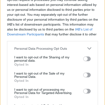
interest-based ads based on personal information utilized by
us or personal information disclosed to third parties prior to
your opt-out. You may separately opt-out of the further
disclosure of your personal information by third parties on the
IAB’s list of downstream participants. This information may
also be disclosed by us to third parties on the
IAB’s List of
ΟΛΕΣ ΟΙ ΕΙΔΗΣΕΙΣ
Downstream Participants
that may further disclose it to other
third parties.
Διαβουλεύσεις για τα δημοτικά σχολεία της
Θάσου
Personal Data Processing Opt Outs
Θέμα χρόνου η ομαλοποίηση της
I want to opt-out of the Sharing of my
personal data.
υδροδότησης στη Χίο
Opted In
Ξεκάθαρος για ανεμογεννήτριες και
I want to opt-out of the Sale of my
αποκατάσταση δασών ο Ν. Χαρδαλιάς
Personal Data.
Opted In
TAGS:
ΑΝΩΓΕΙΑ
ΛΑΚΩΝΙΑ
ΞΗΡΟΚΑΜΠΙ
ΠΑΝΑΓΙΩΤΗΣ
I want to opt-out of processing my
Personal Data for Targeted Advertising.
ΝΙΚΑΣ
ΠΕΡΙΟΔΕΙΑ
ΠΕΡΙΦΕΡΕΙΑ
Opted In
ΠΕΛΟΠΟΝΝΗΣΟΥ
ΥΠΟΨΗΦΙΟΣ ΠΕΡΙΦΕΡΕΙΑΡΧΗΣ