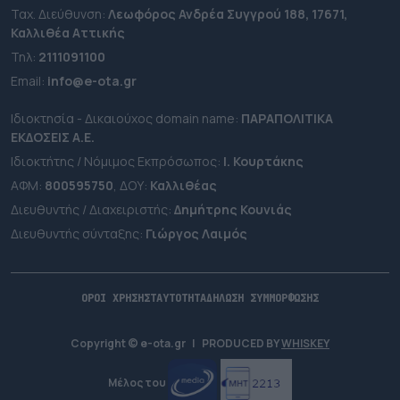
Ταχ. Διεύθυνση:
Λεωφόρος Ανδρέα Συγγρού 188, 17671,
Καλλιθέα Αττικής
Τηλ:
2111091100
Εmail:
info@e-ota.gr
Ιδιοκτησία - Δικαιούχος domain name:
ΠΑΡΑΠΟΛΙΤΙΚΑ
ΕΚΔΟΣΕΙΣ A.E.
Ιδιοκτήτης / Νόμιμος Εκπρόσωπος:
Ι. Κουρτάκης
ΑΦΜ:
800595750
, ΔΟΥ:
Καλλιθέας
Διευθυντής / Διαχειριστής:
Δημήτρης Κουνιάς
Διευθυντής σύνταξης:
Γιώργος Λαιμός
ΟΡΟΙ ΧΡΗΣΗΣ
ΤΑΥΤΟΤΗΤΑ
ΔΗΛΩΣΗ ΣΥΜΜΟΡΦΩΣΗΣ
Copyright © e-ota.gr
|
PRODUCED BY
WHISKEY
Μέλος του