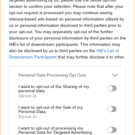
συνολικά 35.825 κομποστοποιητών.
section to confirm your selection. Please note that after your
opt-out request is processed you may continue seeing
interest-based ads based on personal information utilized by
ΟΛΕΣ ΟΙ ΕΙΔΗΣΕΙΣ
us or personal information disclosed to third parties prior to
your opt-out. You may separately opt-out of the further
Παραδίδεται ξανά στην κυκλοφορία η Παλαιά
disclosure of your personal information by third parties on the
Λεωφόρος Ποσειδώνος
IAB’s list of downstream participants. This information may
also be disclosed by us to third parties on the
IAB’s List of
Σε κόκκινο συναγερμό για φωτιές Κρήτη, Χίος,
Downstream Participants
that may further disclose it to other
Σάμος και Ικαρία
third parties.
Στην εκστρατεία ενημέρωσης για τη SMA ο
Personal Data Processing Opt Outs
δήμος Παιονίας
I want to opt-out of the Sharing of my
personal data.
TAGS:
ΑΠΟΡΡΙΜΑΤΑ
ΠΕΡ. ΝΟΤΙΟΥ ΑΙΓΑΙΟΥ
Opted In
I want to opt-out of the Sale of my
Personal Data.
Opted In
Περιφέρεια Νοτίου Αιγαίου
I want to opt-out of processing my
Personal Data for Targeted Advertising.