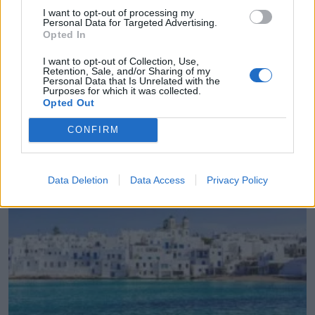
I want to opt-out of processing my
Personal Data for Targeted Advertising.
Opted In
I want to opt-out of Collection, Use,
Retention, Sale, and/or Sharing of my
Personal Data that Is Unrelated with the
Purposes for which it was collected.
Πάνω από 60 σημεία με καθαρό πόσιμο νερό σε
Opted Out
όλο τον Δήμο Χανίων
CONFIRM
06.08.2026 - 15.22
Data Deletion
Data Access
Privacy Policy