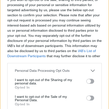
όλο τον Δήμο Χανίων
processing of your personal or sensitive information for
targeted advertising by us, please use the below opt-out
Η Πάρος στηρίζει τους εκπαιδευτικούς της
section to confirm your selection. Please note that after your
opt-out request is processed you may continue seeing
Νέα Χρυσή Διάκριση για τον Δήμο Ελληνικού –
interest-based ads based on personal information utilized by
Αργυρούπολης
us or personal information disclosed to third parties prior to
your opt-out. You may separately opt-out of the further
TAGS:
Γ.ΤΡΕΠΕΚΛΗΣ
ΥΠΟΥΡΓΟΙ
disclosure of your personal information by third parties on the
IAB’s list of downstream participants. This information may
also be disclosed by us to third parties on the
IAB’s List of
Downstream Participants
that may further disclose it to other
Περιφέρεια Ιονίων Νήσων
third parties.
Personal Data Processing Opt Outs
I want to opt-out of the Sharing of my
personal data.
Opted In
I want to opt-out of the Sale of my
Personal Data.
Opted In