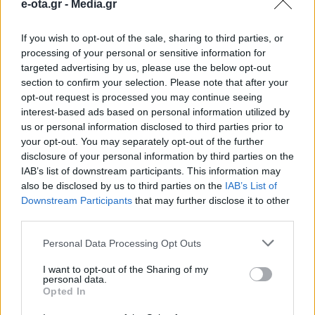
e-ota.gr -
Media.gr
ΟΛΕΣ ΟΙ ΕΙΔΗΣΕΙΣ
If you wish to opt-out of the sale, sharing to third parties, or
Ξεκινούν οι αυτοψίες στις πληγείσες κατοικίες
processing of your personal or sensitive information for
και επιχειρήσεις στα Μέγαρα
targeted advertising by us, please use the below opt-out
section to confirm your selection. Please note that after your
3.7 εκατ. ευρώ στον Δήμο Ανδραβίδας-
opt-out request is processed you may continue seeing
Κυλλήνης από το Ταμείο Αλληλεγγύης
interest-based ads based on personal information utilized by
us or personal information disclosed to third parties prior to
45,4 εκατ. ευρώ για την βελτίωση των
your opt-out. You may separately opt-out of the further
υποδομών του νέου αεροδρομίου Πάρου
disclosure of your personal information by third parties on the
IAB’s list of downstream participants. This information may
also be disclosed by us to third parties on the
IAB’s List of
TAGS:
ΑΘΛΗΤΙΚΕΣ ΕΓΑΤΑΣΤΑΣΕΙΣ
ΠΙΝ
Downstream Participants
that may further disclose it to other
third parties.
Personal Data Processing Opt Outs
Περιφέρεια Ιονίων Νήσων
I want to opt-out of the Sharing of my
personal data.
Opted In