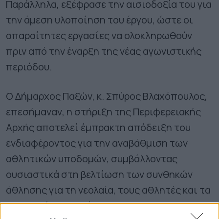
Παράλληλα, εξέφρασε την αισιοδοξία του για
την άμεση υλοποίηση του έργου, ώστε οι
απαραίτητες εργασίες να ολοκληρωθούν
πριν από την έναρξη της νέας αγωνιστικής
περιόδου.
Ο Δήμαρχος Παξών, κ. Σπύρος Βλαχόπουλος,
επεσήμαναν, η στήριξη της Περιφερειακής
Αρχής αποτελεί έμπρακτη απόδειξη του
ενδιαφέροντος για την αναβάθμιση των
αθλητικών υποδομών, συμβάλλοντας
ουσιαστικά στη βελτίωση των συνθηκών
άθλησης για τη νεολαία, τους αθλητές και τα
αθλητικά σωματεία.