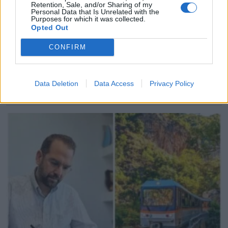
Retention, Sale, and/or Sharing of my
Personal Data that Is Unrelated with the
Purposes for which it was collected.
Opted Out
CONFIRM
Αυτοψία Δήμα στα εργοτάξια του ΒΟΑΚ
Data Deletion
Data Access
Privacy Policy
07.08.2026 - 15.57