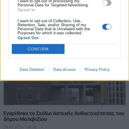
I want to opt-out of processing my
Personal Data for Targeted Advertising.
Σε κατάσταση κινητοποίησης Red Code και
Opted In
σήμερα η χώρα
I want to opt-out of Collection, Use,
09.08.2026 - 08.46
Retention, Sale, and/or Sharing of my
Personal Data that Is Unrelated with the
Purposes for which it was collected.
Opted Out
CONFIRM
Data Deletion
Data Access
Privacy Policy
Εγκρίθηκε το Σχέδιο Αστικής Ανθεκτικότητας του
δήμου Μαλεβιζίου
09.08.2026 - 08.30