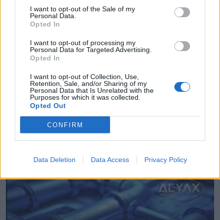
I want to opt-out of the Sale of my
Personal Data.
Opted In
I want to opt-out of processing my
Personal Data for Targeted Advertising.
Opted In
I want to opt-out of Collection, Use,
Retention, Sale, and/or Sharing of my
Personal Data that Is Unrelated with the
Purposes for which it was collected.
Opted Out
CONFIRM
Διαβουλεύσεις για τα δημοτικά σχολεία της
Θάσου
08.08.2026 - 12.24
Data Deletion
Data Access
Privacy Policy