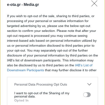
Διαβουλεύσεις για τα δημοτικά σχολεία της
e-ota.gr -
Media.gr
Θάσου
If you wish to opt-out of the sale, sharing to third parties, or
Θέμα χρόνου η ομαλοποίηση της
processing of your personal or sensitive information for
υδροδότησης στη Χίο
targeted advertising by us, please use the below opt-out
section to confirm your selection. Please note that after your
Ξεκάθαρος για ανεμογεννήτριες και
opt-out request is processed you may continue seeing
αποκατάσταση δασών ο Ν. Χαρδαλιάς
interest-based ads based on personal information utilized by
us or personal information disclosed to third parties prior to
TAGS:
ΓΑΒΡΙΗΛ
ΔΗΜΟΣ ΩΡΩΠΟΥ
ΗΡΑΚΛΕΙΟ
your opt-out. You may separately opt-out of the further
ΑΤΤΙΚΗΣ
ΙΕΡΑ ΜΗΤΡΟΠΟΛΗ ΝΕΑΣ ΙΩΝΙΑΣ
ΜΑΛΑΚΑΣΑ
ΝΕΑ
disclosure of your personal information by third parties on the
IAB’s list of downstream participants. This information may
ΙΩΝΙΑ
ΝΕΑ ΦΙΛΑΔΕΛΦΕΙΑ
ΝΙΚΟΣ ΧΑΡΔΑΛΙΑΣ
ΠΑΙΔΙΚΕΣ
also be disclosed by us to third parties on the
IAB’s List of
ΚΑΤΑΣΚΗΝΩΣΕΙΣ
ΠΕΡΙΦΕΡΕΙΑ ΑΤΤΙΚΗΣ
Downstream Participants
that may further disclose it to other
third parties.
Personal Data Processing Opt Outs
ΠΕΡΙΦΕΡΕΙΕΣ
I want to opt-out of the Sharing of my
personal data.
Opted In