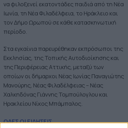
να φιλοξενεί εκατοντάδες παιδιά από τη Νέα
Ιωνία, τη Νέα Φιλαδέλφεια, το Ηράκλειο και
τον Δήμο Ωρωπού σε κάθε κατασκηνωτική
περίοδο.
Στα εγκαίνια παρευρέθηκαν εκπρόσωποι της
Εκκλησίας, της Τοπικής Αυτοδιοίκησης και
της Περιφέρειας Αττικής, μεταξύ των
οποίων οι δήμαρχοι Νέας Ιωνίας Παναγιώτης
Μανούρης, Νέας Φιλαδέλφειας – Νέας
Χαλκηδόνας Γιάννης Τομπούλογλου και
Ηρακλείου Νίκος Μπάμπαλος.
ΟΛΕΣ ΟΙ ΕΙΔΗΣΕΙΣ