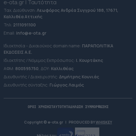
e-ota.gr | Ταυτότητα
Ταχ. Διεύθυνση:
Λεωφόρος Ανδρέα Συγγρού 188, 17671,
Καλλιθέα Αττικής
Τηλ:
2111091100
Εmail:
info@e-ota.gr
Ιδιοκτησία - Δικαιούχος domain name:
ΠΑΡΑΠΟΛΙΤΙΚΑ
ΕΚΔΟΣΕΙΣ A.E.
Ιδιοκτήτης / Νόμιμος Εκπρόσωπος:
Ι. Κουρτάκης
ΑΦΜ:
800595750
, ΔΟΥ:
Καλλιθέας
Διευθυντής / Διαχειριστής:
Δημήτρης Κουνιάς
Διευθυντής σύνταξης:
Γιώργος Λαιμός
ΟΡΟΙ ΧΡΗΣΗΣ
ΤΑΥΤΟΤΗΤΑ
ΔΗΛΩΣΗ ΣΥΜΜΟΡΦΩΣΗΣ
Copyright © e-ota.gr
|
PRODUCED BY
WHISKEY
Μέλος του