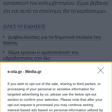
κατασκευή του κολυμβητηρίου. Είμαι βέβαιος
ότι και αυτό το στοίχημα, θα το κερδίσουμε
».
ΟΛΕΣ ΟΙ ΕΙΔΗΣΕΙΣ
Διαβουλεύσεις για τα δημοτικά σχολεία της
Θάσου
Θέμα χρόνου η ομαλοποίηση της
υδροδότησης στη Χίο
Ξεκάθαρος για ανεμογεννήτριες και
e-ota.gr -
Media.gr
αποκατάσταση δασών ο Ν. Χαρδαλιάς
If you wish to opt-out of the sale, sharing to third parties, or
TAGS:
ΓΙΑΝΝΗΣ ΜΥΛΩΝΑΚΗΣ
ΔΗΜΟΣ ΑΓΙΑΣ
processing of your personal or sensitive information for
ΠΑΡΑΣΚΕΥΗΣ
targeted advertising by us, please use the below opt-out
section to confirm your selection. Please note that after your
opt-out request is processed you may continue seeing
interest-based ads based on personal information utilized by