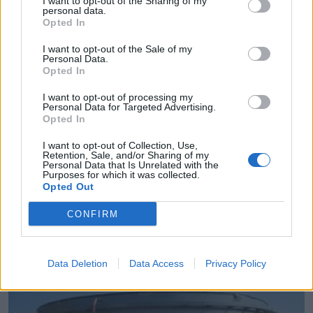
I want to opt-out of the Sharing of my
personal data.
Opted In
I want to opt-out of the Sale of my
Personal Data.
Opted In
I want to opt-out of processing my
Personal Data for Targeted Advertising.
Opted In
I want to opt-out of Collection, Use,
Retention, Sale, and/or Sharing of my
Personal Data that Is Unrelated with the
Purposes for which it was collected.
Opted Out
Συνάντηση Μητσοτάκη με Αγγελούδη: “Το 2030 θα
έχουμε μία καινούργια ΔΕΘ”
CONFIRM
05.08.2026 - 14.26
Data Deletion
Data Access
Privacy Policy