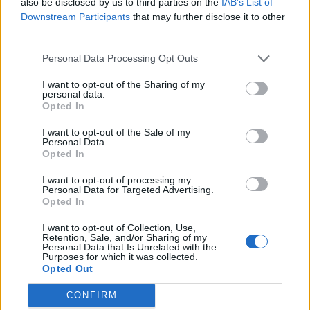
also be disclosed by us to third parties on the
IAB’s List of
ελλείμματα ενός σπάταλου και
Downstream Participants
that may further disclose it to other
third parties.
αναποτελεσματικού κράτους.
Personal Data Processing Opt Outs
«Θεωρούμε εγκληματική τη τακτική αυτή,
I want to opt-out of the Sharing of my
personal data.
αφού στέρησε από τους Δήμους και τους
Opted In
πολίτες που κατέβαλαν πρόστιμα και τέλη τη
I want to opt-out of the Sale of my
Personal Data.
δυνατότητα πολεοδομικών και ρυμοτομικών
Opted In
ρυθμίσεων. Θα ζητήσει κανείς καμία
I want to opt-out of processing my
Personal Data for Targeted Advertising.
συγγνώμη για τα 2 δις που εισέπραξαν και
Opted In
δεν μας απέδωσαν;
I want to opt-out of Collection, Use,
Απαιτούμε έστω και τώρα την άμεση
Retention, Sale, and/or Sharing of my
Personal Data that Is Unrelated with the
αποδέσμευση ποσοστού τουλάχιστον 10%
Purposes for which it was collected.
Opted Out
των πόρων του Πράσινου Ταμείου και την
CONFIRM
άμεση απόδοσή τους στους Δήμους για την