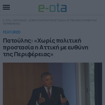
E-OTA
»
ΠΑΤΟΥΛΗΣ: «ΧΩΡΙΣ ΠΟΛΙΤΙΚΗ ΠΡΟΣΤΑΣΙΑ Η ΑΤΤΙΚΗ ΜΕ ΕΥΘΥΝΗ ΤΗΣ
ΠΕΡΙΦΕΡΕΙΑΣ»
FEATURED
Πατούλης: «Χωρίς πολιτική
προστασία η Αττική με ευθύνη
της Περιφέρειας»