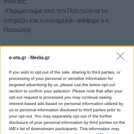
πολίτες.
«Περιμένουμε από την Πολιτεία να το
στηρίξει και οικονομικά» ανέφερε ο κ.
Πατούλης.
«Δώστε στην Αυτοδιοίκηση τους Πόρους
από το Πράσινο Ταμείο»
e-ota.gr -
Media.gr
If you wish to opt-out of the sale, sharing to third parties, or
Στη συνέχεια της ομιλίας του ο Πρόεδρος
processing of your personal or sensitive information for
της ΚΕΔΕ τόνισε πως αποτελεσματική
targeted advertising by us, please use the below opt-out
section to confirm your selection. Please note that after your
πολιτική προστασία χωρίς πόρους δεν
opt-out request is processed you may continue seeing
μπορεί να οργανωθεί, εστιάζοντας στα
interest-based ads based on personal information utilized by
us or personal information disclosed to third parties prior to
κονδύλια από το Πράσινο Ταμείο που αντί να
your opt-out. You may separately opt-out of the further
πηγαίνουν στην Αυτοδιοίκηση για έργα προς
disclosure of your personal information by third parties on the
IAB’s list of downstream participants. This information may
όφελος των πολιτών, καλύπτουν τα