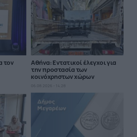
11:38
Λύθηκε το μυστήριο με τον νεκρό
στα Άνω Λιόσια: Έπαθε
ηλεκτροπληξία ενώ έκλεβε καλώδια
και οι συνεργοί του τον
εγκατέλειψαν μέσα σε αυτοκίνητο
11:57
α τον
Αθήνα: Εντατικοί έλεγχοι για
την προστασία των
κοινόχρηστων χώρων
06.08.2026 - 14.28