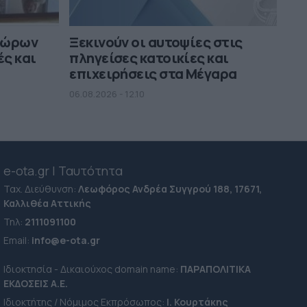
εώρων
Ξεκινούν οι αυτοψίες στις
ές και
πληγείσες κατοικίες και
επιχειρήσεις στα Μέγαρα
06.08.2026 - 12.10
e-ota.gr | Ταυτότητα
Ταχ. Διεύθυνση:
Λεωφόρος Ανδρέα Συγγρού 188, 17671,
Καλλιθέα Αττικής
Τηλ:
2111091100
Εmail:
info@e-ota.gr
Ιδιοκτησία - Δικαιούχος domain name:
ΠΑΡΑΠΟΛΙΤΙΚΑ
ΕΚΔΟΣΕΙΣ A.E.
Ιδιοκτήτης / Νόμιμος Εκπρόσωπος:
Ι. Κουρτάκης