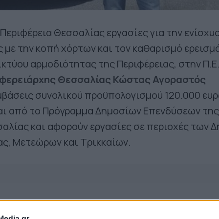
 Περιφέρεια Θεσσαλίας εργασίες για την ενίσχυ
 με την κοπή χόρτων και τον καθαρισμό ερεισ
ικτύου αρμοδιότητας της Περιφέρειας, στην Π.Ε
ιφερειάρχης Θεσσαλίας Κώστας Αγοραστός
μβάσεις συνολικού προϋπολογισμού 120.000 ευ
ι από το Πρόγραμμα Δημοσίων Επενδύσεων της
αλίας και αφορούν εργασίες σε περιοχές των 
ς, Μετεώρων και Τρικκαίων.
Media.gr