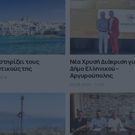
στηρίζει τους
Νέα Χρυσή Διάκριση γι
τικούς της
Δήμο Ελληνικού –
Αργυρούπολης
5.16
06.08.2026 - 14.55