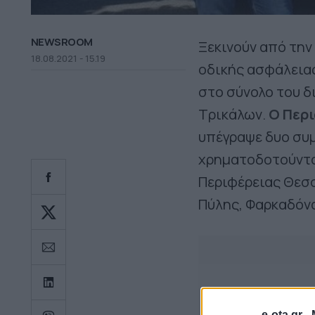
NEWSROOM
Ξεκινούν από την
18.08.2021 - 15.19
οδικής ασφάλειας
στο σύνολο του δ
Τρικάλων.
Ο Περ
υπέγραψε δυο συ
χρηματοδοτούντα
Περιφέρειας Θεσσ
Πύλης, Φαρκαδόνα
e-ota.gr -