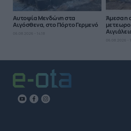
Αυτοψία Μενδώνη στα
Άμεσα η 
Αιγόσθενα, στο Πόρτο Γερμενό
μετεωρο
Αιγιάλει
06.08.2026 - 14.18
06.08.2026 - 