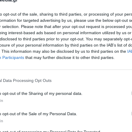
to opt-out of the sale, sharing to third parties, or processing of your per
formation for targeted advertising by us, please use the below opt-out s
r selection. Please note that after your opt-out request is processed y
eing interest-based ads based on personal information utilized by us or
disclosed to third parties prior to your opt-out. You may separately opt-
losure of your personal information by third parties on the IAB’s list of
. This information may also be disclosed by us to third parties on the
IA
ε τον
Αντιπεριφερειάρχη Π.Ε. Τρικάλων Χρήστ
Participants
that may further disclose it to other third parties.
εριφερειακούς Συμβούλους και τις τεχνικές μας
ύουμε το επίπεδο της οδικής ασφάλειας στο σύ
l Data Processing Opt Outs
ου αρμοδιότητάς μας, στην Περιφερειακή Ενότη
ει ο Περιφερειάρχης Θεσσαλίας Κώστας Αγορασ
o opt-out of the Sharing of my personal data.
το πλάτος του οδοστρώματος, καθαρίζουμε
In
φρους, διευκολύνουμε την ορατότητα
o opt-out of the Sale of my Personal Data.
την ασφαλή επικοινωνία των ανθρώπινων
In
ργα της Περιφέρειας Θεσσαλίας ικανοποιούν τις