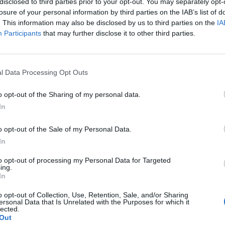
disclosed to third parties prior to your opt-out. You may separately opt-
λου και της Ηγουμενίτσας. Πρόκειται για ένα απ
losure of your personal information by third parties on the IAB’s list of
. This information may also be disclosed by us to third parties on the
IA
υξιακά έργα της χώρας που αλλάζει το χάρτη σ
Participants
that may further disclose it to other third parties.
πόριο, τον τουρισμό και την αγροτική παραγωγ
φερειάρχης.
l Data Processing Opt Outs
o opt-out of the Sharing of my personal data.
In
o opt-out of the Sale of my Personal Data.
In
to opt-out of processing my Personal Data for Targeted
ing.
In
o opt-out of Collection, Use, Retention, Sale, and/or Sharing
ersonal Data that Is Unrelated with the Purposes for which it
lected.
Out