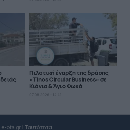
ο
Πιλοτική έναρξη της δράσης
αδειάς
«Tinos Circular Business» σε
Κιόνια & Άγιο Φωκά
07.08.2026 - 14.41
e-ota.gr | Ταυτότητα