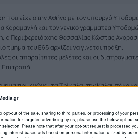
η που είχε στην Αθήνα με τον υπουργό Υποδομ
 Καραμανλή και τον γενικό γραμματέα Υποδομ
νη, ο Περιφερειάρχης Θεσσαλίας Κώστας Αγορα
ο τμήμα του Ε65 αρχίζει να γίνεται πράξη.
ες οι απαραίτητες μελέτες και οι διαπραγματ
 Επιτροπή.
 τμήμα που ενώνει τα Τρίκαλα, την Καλαμπάκα κα
νατία Οδό, θα αρχίσει να υλοποιείται. Είναι μι
Media.gr
ια τη Θεσσαλία, μια εξέλιξη που δημιουργεί συν
to opt-out of the sale, sharing to third parties, or processing of your per
 την περιοχή. Το βόρειο τμήμα του αυτοκινητό
formation for targeted advertising by us, please use the below opt-out s
αιρία διεξόδου προς τη Βόρεια Ελλάδα, την Ήπε
r selection. Please note that after your opt-out request is processed y
eing interest-based ads based on personal information utilized by us or
κεδονία. Και ενώνει δυο από τα μεγαλύτερα λιμά