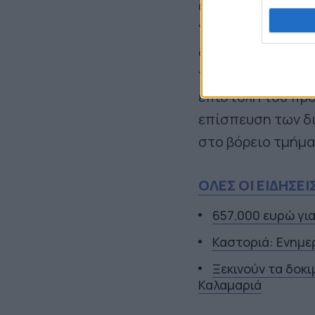
Ο περιφερειάρχης
Υποδομών για το 
διεύθυνση της Ευ
περιφερειάρχη Δυ
επιστολή του προ
επίσπευση των δι
στο βόρειο τμήμα 
ΟΛΕΣ ΟΙ ΕΙΔΗΣΕΙ
657.000 ευρώ γι
Καστοριά: Ενημε
Ξεκινούν τα δοκ
Καλαμαριά