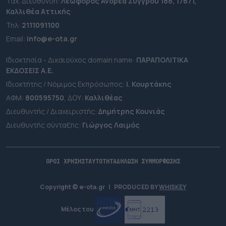
Ταχ. Διεύθυνση:
Λεωφόρος Ανδρέα Συγγρού 188, 17671,
Καλλιθέα Αττικής
Τηλ:
2111091100
Εmail:
info@e-ota.gr
Ιδιοκτησία - Δικαιούχος domain name:
ΠΑΡΑΠΟΛΙΤΙΚΑ
ΕΚΔΟΣΕΙΣ A.E.
Ιδιοκτήτης / Νόμιμος Εκπρόσωπος:
Ι. Κουρτάκης
ΑΦΜ:
800595750
, ΔΟΥ:
Καλλιθέας
Διευθυντής / Διαχειριστής:
Δημήτρης Κουνιάς
Διευθυντής σύνταξης:
Γιώργος Λαιμός
ΟΡΟΙ ΧΡΗΣΗΣ
ΤΑΥΤΟΤΗΤΑ
ΔΗΛΩΣΗ ΣΥΜΜΟΡΦΩΣΗΣ
Copyright © e-ota.gr
|
PRODUCED BY
WHISKEY
Μέλος του