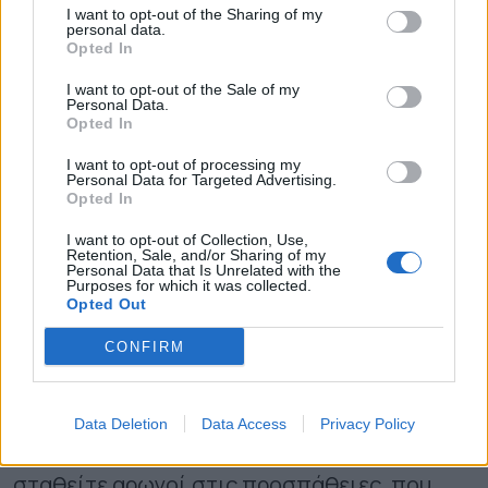
έλαβε η Κυβέρνηση για την αντιμετώπιση της
I want to opt-out of the Sharing of my
τρέχουσας πανδημίας, επιδεικνύοντας
personal data.
Opted In
άψογα αντανακλαστικά, αποδείχθηκαν
I want to opt-out of the Sale of my
επιτυχημένα. Η επόμενη ωστόσο ημέρα μας
Personal Data.
Opted In
φέρνει αντιμέτωπους με ένα νέο στοίχημα,
I want to opt-out of processing my
τον επανασχεδιασμό και την ουσιαστική
Personal Data for Targeted Advertising.
Opted In
ενίσχυση της Δημόσιας Υγείας.
I want to opt-out of Collection, Use,
Retention, Sale, and/or Sharing of my
Στο πλαίσιο αυτό με δεδομένη την
Personal Data that Is Unrelated with the
Purposes for which it was collected.
ευαισθητοποίηση τόσο του Υπουργείου
Opted Out
Υγείας όσο και των συναρμόδιων Υπουργείων
CONFIRM
αλλά και την πεποίθηση ότι η στήριξη της
υγείας αποτελεί επένδυση και όχι ένα
Data Deletion
Data Access
Privacy Policy
επιπλέον κόστος, ευελπιστούμε ότι θα
σταθείτε αρωγοί στις προσπάθειες, που