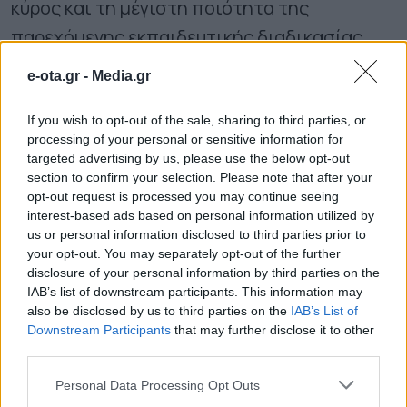
κύρος και τη μέγιστη ποιότητα της
παρεχόμενης εκπαιδευτικής διαδικασίας.
e-ota.gr -
Media.gr
Στόχος και όραμα του Δ.Ι.Ε.Κ είναι η παροχή
υψηλής ποιότητας σπουδών στη νέα γενιά
If you wish to opt-out of the sale, sharing to third parties, or
processing of your personal or sensitive information for
των επαγγελματιών υγείας. Η μέχρι σήμερα
targeted advertising by us, please use the below opt-out
πορεία του αποτελεί μία τεράστια
section to confirm your selection. Please note that after your
opt-out request is processed you may continue seeing
κατάκτηση για όλους μας και δικαιώνει την
interest-based ads based on personal information utilized by
πολυετή προσπάθεια και αξιοζήλευτη
us or personal information disclosed to third parties prior to
your opt-out. You may separately opt-out of the further
συνεργασία εκπαιδευτών και θεσμικών
disclosure of your personal information by third parties on the
φορέων για τη διασφάλιση της επιτυχούς
IAB’s list of downstream participants. This information may
also be disclosed by us to third parties on the
IAB’s List of
λειτουργίας του.
Downstream Participants
that may further disclose it to other
third parties.
Αναμφίβολα τα μέτρα και οι αποφάσεις, που
Personal Data Processing Opt Outs