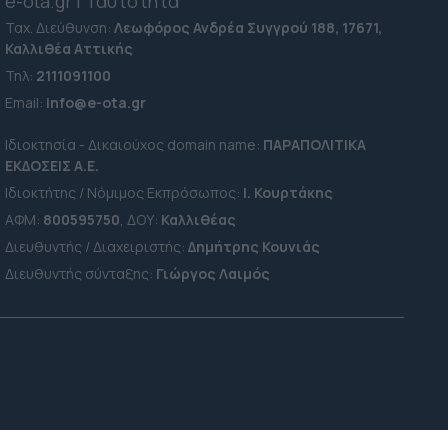
e-ota.gr | Ταυτότητα
Ταχ. Διεύθυνση:
Λεωφόρος Ανδρέα Συγγρού 188, 17671,
Καλλιθέα Αττικής
Τηλ:
2111091100
Εmail:
info@e-ota.gr
Ιδιοκτησία - Δικαιούχος domain name:
ΠΑΡΑΠΟΛΙΤΙΚΑ
ΕΚΔΟΣΕΙΣ A.E.
Ιδιοκτήτης / Νόμιμος Εκπρόσωπος:
Ι. Κουρτάκης
ΑΦΜ:
800595750
, ΔΟΥ:
Καλλιθέας
Διευθυντής / Διαχειριστής:
Δημήτρης Κουνιάς
Διευθυντής σύνταξης:
Γιώργος Λαιμός