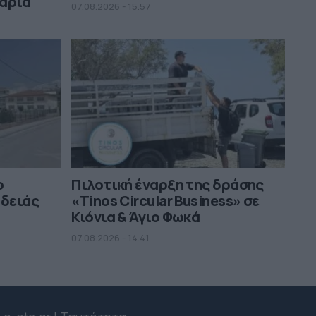
μαριά
07.08.2026 - 15.57
ο
Πιλοτική έναρξη της δράσης
αδειάς
«Tinos Circular Business» σε
Κιόνια & Άγιο Φωκά
07.08.2026 - 14.41