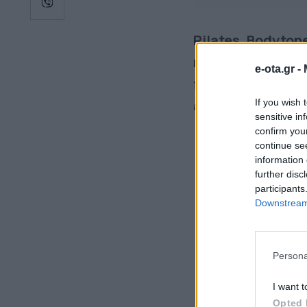
Pilates, Bodyton
και αθλητικές δρ
e-ota.gr -
πάρκα της Αθήνα
If you wish 
επαφής.
sensitive in
confirm you
📍 Άλσος Χωροφυ
continue se
information 
📍 Ακαδημία Πλάτ
further disc
📍 Άλσος Προμπον
participants
Downstream 
📍 Εθνικός Κήπος
Persona
I want t
Opted 