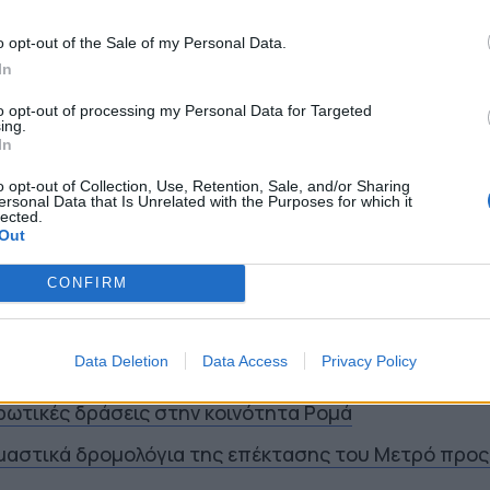
o opt-out of the Sale of my Personal Data.
In
to opt-out of processing my Personal Data for Targeted
ing.
In
o opt-out of Collection, Use, Retention, Sale, and/or Sharing
ersonal Data that Is Unrelated with the Purposes for which it
:00
lected.
Out
οχή για όλους
CONFIRM
Σ
Data Deletion
Data Access
Privacy Policy
α 9 παιδικές χαρές στον Δήμο Πύργου
ρωτικές δράσεις στην κοινότητα Ρομά
ιμαστικά δρομολόγια της επέκτασης του Μετρό προς