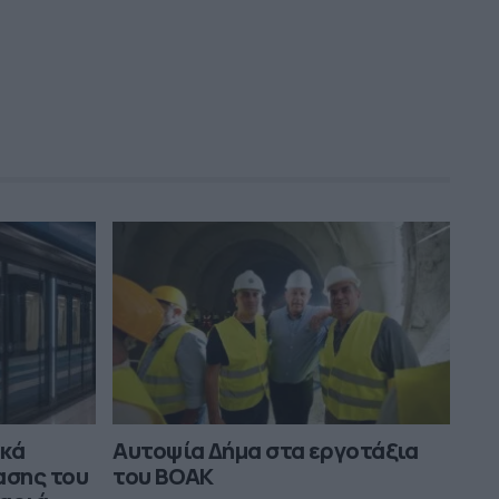
τρομάζουν με Τσίπρα και η νέα γενιά
09:21
ικά
Αυτοψία Δήμα στα εργοτάξια
ασης του
του ΒΟΑΚ