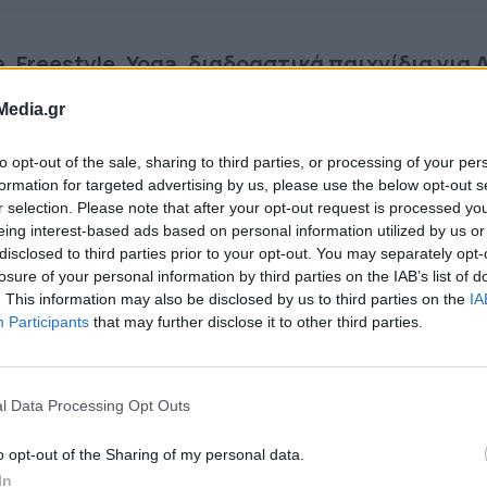
e, Freestyle, Yoga, διαδραστικά παιχνίδια για
άσεις για μικρούς και μεγάλους, μετατρέπουν
Media.gr
ς σε σημεία κίνησης, χαράς και κοινωνικής
to opt-out of the sale, sharing to third parties, or processing of your per
formation for targeted advertising by us, please use the below opt-out s
r selection. Please note that after your opt-out request is processed y
λακής | 23/5
eing interest-based ads based on personal information utilized by us or
disclosed to third parties prior to your opt-out. You may separately opt-
ωνος | 30/5
losure of your personal information by third parties on the IAB’s list of
ά | 6/6
. This information may also be disclosed by us to third parties on the
IA
Participants
that may further disclose it to other third parties.
 | 13/6
l Data Processing Opt Outs
o opt-out of the Sharing of my personal data.
In