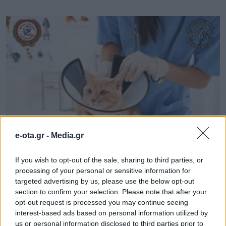
e-ota.gr -
Media.gr
Πρόγραμμα στειρώσεων και περίθαλψης
If you wish to opt-out of the sale, sharing to third parties, or
αδέσποτων στο Αιγάλεω
processing of your personal or sensitive information for
07.08.2026 - 07.57
targeted advertising by us, please use the below opt-out
section to confirm your selection. Please note that after your
opt-out request is processed you may continue seeing
interest-based ads based on personal information utilized by
us or personal information disclosed to third parties prior to