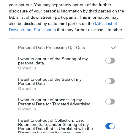
your opt-out. You may separately opt-out of the further
disclosure of your personal information by third parties on the
IAB’s list of downstream participants. This information may
also be disclosed by us to third parties on the
IAB’s List of
Downstream Participants
that may further disclose it to other
third parties.
Personal Data Processing Opt Outs
I want to opt-out of the Sharing of my
personal data.
Attica Roots Festival: Εννέα συναυλίες, δεκάδες
Opted In
χιλιάδες θεατές, ένας νέος πολιτιστικός χάρτης
της Αττικής
I want to opt-out of the Sale of my
Personal Data.
06.08.2026 - 20.03
Opted In
I want to opt-out of processing my
Personal Data for Targeted Advertising.
Opted In
I want to opt-out of Collection, Use,
Retention, Sale, and/or Sharing of my
Personal Data that Is Unrelated with the
Purposes for which it was collected.