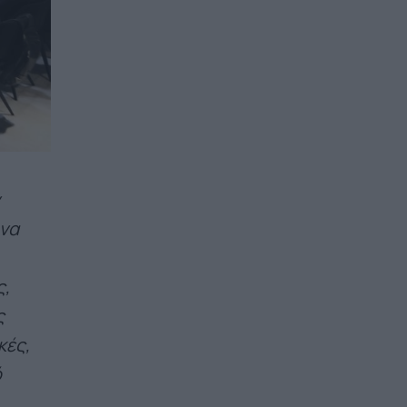
 να
ς,
ς
κές,
ό