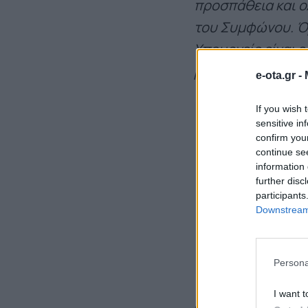
προσπάθεια και ο
του Συμφώνου. Όμ
Υπουργείο είναι ε
βοηθάει ήδη με 
e-ota.gr -
If you wish 
sensitive in
confirm you
continue se
information 
further disc
participants
Downstream 
Persona
I want t
Ακολούθησε χαιρ