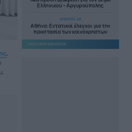
Ελληνικού – Αργυρούπολης
ΔΗΜΟΙ
14.28
Αθήνα: Εντατικοί έλεγχοι για την
προστασία των κοινόχρηστων
χώρων
ΟΛΗ Η ΡΟΗ ΕΙΔΗΣΕΩΝ
ΕΠΙΚΑΙΡΟΤΗΤΑ
14.18
ης
,
Αυτοψία Μενδώνη στα Αιγόσθενα,
ν
στο Πόρτο Γερμενό
υ,
ΠΕΡΙΦΕΡΕΙΑ ΔΥΤΙΚΗΣ ΕΛΛΑΔΑΣ
13.25
Άμεσα η αντικατάσταση του
μετεωρολογικού σταθμού στην
Αιγιάλεια
ΔΗΜΟΙ
13.10
Συνεργασία ΔΕΥΑ Μετεώρων και
Λάρισας για επαρκές και καθαρό
νερό