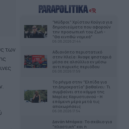
ΔΗΜΟΙ
12.10
Ξεκινούν οι αυτοψίες στις
πληγείσες κατοικίες και
"Μύδροι" Χρίστου Κούγια για
επιχειρήσεις στα Μέγαρα
δημοσιεύματα που αφορούν
την προσωπική του ζωή -
"Θα κινηθώ νομικά"
ΔΗΜΟΙ
11.54
06.08.2026 21:44
3.7 εκατ. ευρώ στον Δήμο
υς των
Αδιανόητο περιστατικό
Ανδραβίδας-Κυλλήνης από το
στην Ηλεία: Άναψε ψησταριά
της
Ταμείο Αλληλεγγύης
μέσα σε αλσύλλιο εν μέσω
αντιπυρικής περιόδου
ινες
06.08.2026 17:59
ΔΗΜΟΙ
11.43
45,4 εκατ. ευρώ για την βελτίωση
Το ρήγμα στην "Ελπίδα για
των υποδομών του νέου
ν.
τη Δημοκρατία" βαθαίνει: Τι
αεροδρομίου Πάρου
συμβαίνει στο κόμμα της
Μαρίας Καρυστιανού - Η
επόμενη μέρα μετά τις
ΠΕΡΙΦΕΡΕΙΑ ΑΝΑΤΟΛΙΚΗΣ ΜΑΚΕΔΟΝΙΑΣ &
11.34
αποχωρήσεις
ΘΡΑΚΗΣ
06.08.2026 17:54
ύ
Νέος φωτισμός LED στο οδικό
δίκτυο της Περιφέρειας ΑΜΘ –
Δανάη Μπάρκα: Το σχόλιο για
"πλαστική" και η