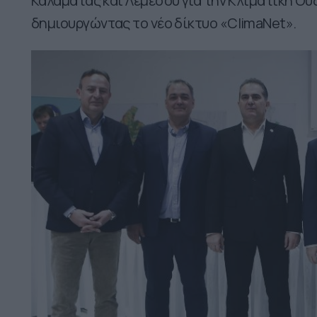
Καλαμάτας και Λεμεσού για την Κλιματική Ου
δημιουργώντας το νέο δίκτυο «ClimaNet».