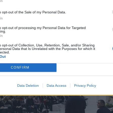
In
, ο οποίος ανέφερε: «
Η ανακατεύθυνση του δικο
o opt-out of the Sale of my Personal Data.
νδιαφέροντος, φαίνεται από την απόφασή μας 
In
ιπλέον χρηματοδοτήσεις, έργα τα οποία είναι
to opt-out of processing my Personal Data for Targeted
γικής περιβαλλοντικής σημασίας
».
ing.
In
o opt-out of Collection, Use, Retention, Sale, and/or Sharing
ersonal Data that Is Unrelated with the Purposes for which it
lected.
Out
CONFIRM
Data Deletion
Data Access
Privacy Policy