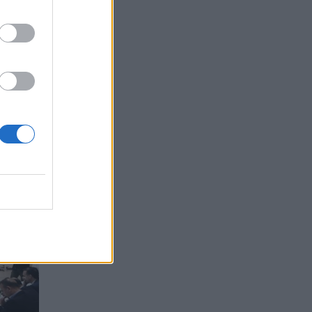
ύ μας
να