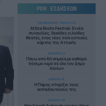
,
ΡΟΗ ΕΙΔΗΣΕΩΝ
ΠΕΡΙΦΕΡΕΙΑ ΑΤΤΙΚΗΣ
20.03
Attica Roots Festival: Εννέα
συναυλίες, δεκάδες χιλιάδες
θεατές, ένας νέος πολιτιστικός
χάρτης της Αττικής
ΔΗΜΟΙ
15.22
Πάνω από 60 σημεία με καθαρό
πόσιμο νερό σε όλο τον Δήμο
Χανίων
ΔΗΜΟΙ
15.16
Η Πάρος στηρίζει τους
εκπαιδευτικούς της
ΔΗΜΟΙ
14.55
Νέα Χρυσή Διάκριση για τον Δήμο