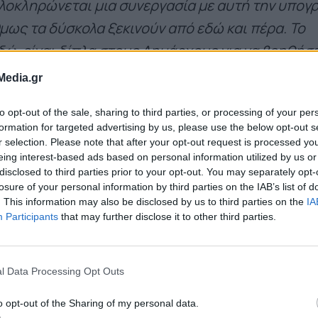
λοκληρώνεται μια συνεργασία με αυτή την υπογ
ως τα δύσκολα ξεκινούν από εδώ και πέρα. Το
δώ, είναι δίπλα στους Δημάρχους για να βοηθήσε
χρηματοδοτήσεις
».
Media.gr
to opt-out of the sale, sharing to third parties, or processing of your per
formation for targeted advertising by us, please use the below opt-out s
r selection. Please note that after your opt-out request is processed y
eing interest-based ads based on personal information utilized by us or
disclosed to third parties prior to your opt-out. You may separately opt-
losure of your personal information by third parties on the IAB’s list of
. This information may also be disclosed by us to third parties on the
IA
Participants
that may further disclose it to other third parties.
l Data Processing Opt Outs
o opt-out of the Sharing of my personal data.
ετισμός από τον
Ιωάννη Ανδρουλάκη
, Πρόεδρο 