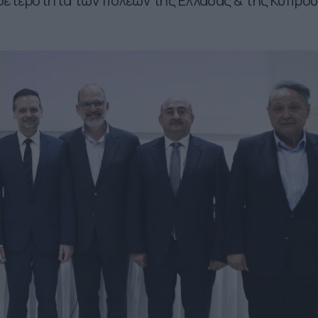
δετερότητα των πόλεων της Ελλάδας & της Κύπρου