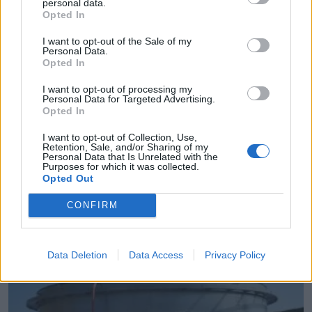
personal data.
Opted In
I want to opt-out of the Sale of my
Personal Data.
Opted In
I want to opt-out of processing my
Personal Data for Targeted Advertising.
Opted In
I want to opt-out of Collection, Use,
Retention, Sale, and/or Sharing of my
Personal Data that Is Unrelated with the
Purposes for which it was collected.
Συνάντηση Μητσοτάκη με Αγγελούδη: “Το 2030 θα
Opted Out
έχουμε μία καινούργια ΔΕΘ”
CONFIRM
05.08.2026 - 14.26
Data Deletion
Data Access
Privacy Policy