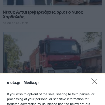
Νέους Αντιπεριφερειάρχες όρισε ο Νίκος
Χαρδαλιάς
09.08.2026 - 11.31
e-ota.gr -
Media.gr
If you wish to opt-out of the sale, sharing to third parties, or
Σε κατάσταση κινητοποίησης Red Code και
processing of your personal or sensitive information for
σήμερα η χώρα
targeted advertising by us, please use the below opt-out