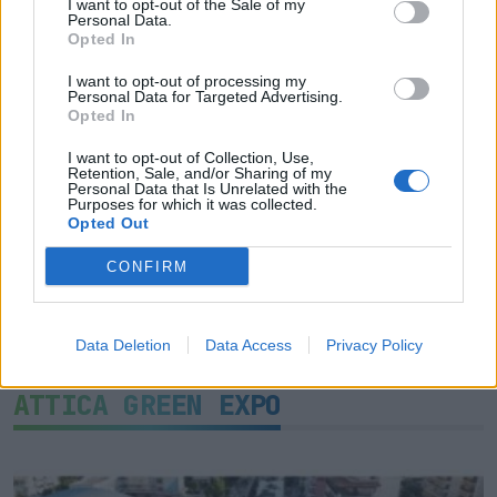
I want to opt-out of the Sale of my
Personal Data.
ΟΛΕΣ ΟΙ ΕΙΔΗΣΕΙΣ
Opted In
Παραδίδεται ξανά στην κυκλοφορία η Παλαιά
I want to opt-out of processing my
Personal Data for Targeted Advertising.
Λεωφόρος Ποσειδώνος
Opted In
Σε κόκκινο συναγερμό για φωτιές Κρήτη, Χίος,
I want to opt-out of Collection, Use,
Retention, Sale, and/or Sharing of my
Σάμος και Ικαρία
Personal Data that Is Unrelated with the
Purposes for which it was collected.
Στην εκστρατεία ενημέρωσης για τη SMA ο
Opted Out
δήμος Παιονίας
CONFIRM
TAGS:
ATTICA
GREEN EXPO
ΟΙΚΟΣΥΣΤΗΜΑΤΑ
Data Deletion
Data Access
Privacy Policy
ATTICA GREEN EXPO