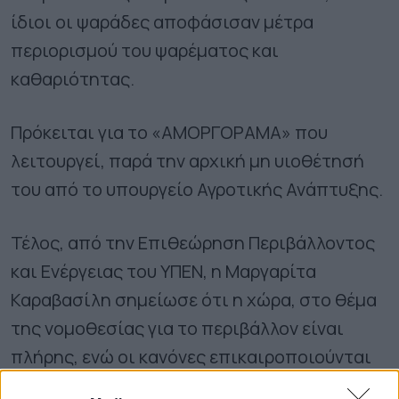
ίδιοι οι ψαράδες αποφάσισαν μέτρα
περιορισμού του ψαρέματος και
καθαριότητας.
Πρόκειται για το «ΑΜΟΡΓΟΡΑΜΑ» που
λειτουργεί, παρά την αρχική μη υιοθέτησή
του από το υπουργείο Αγροτικής Ανάπτυξης.
Τέλος, από την Επιθεώρηση Περιβάλλοντος
και Ενέργειας του ΥΠΕΝ, η Μαργαρίτα
Καραβασίλη σημείωσε ότι η χώρα, στο θέμα
της νομοθεσίας για το περιβάλλον είναι
πλήρης, ενώ οι κανόνες επικαιροποιούνται
συνεχώς.