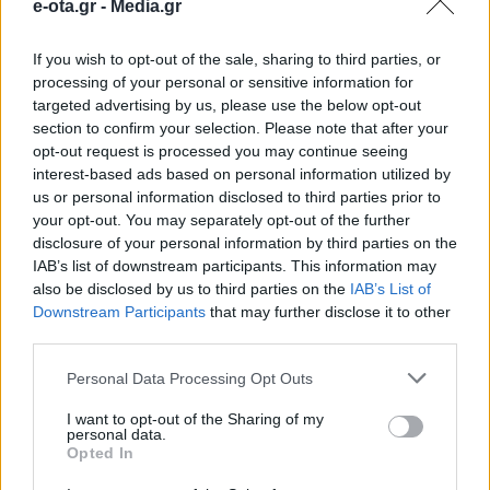
e-ota.gr -
Media.gr
Και αυτό, γιατί η προστασία και η
If you wish to opt-out of the sale, sharing to third parties, or
αποκατάσταση του περιβάλλοντος έχουν
processing of your personal or sensitive information for
targeted advertising by us, please use the below opt-out
γίνει πια συνείδηση.
section to confirm your selection. Please note that after your
opt-out request is processed you may continue seeing
interest-based ads based on personal information utilized by
Όπως είπε, ο λάθος τρόπος ανάπτυξης επί
us or personal information disclosed to third parties prior to
σειρά ετών, έχουν προκαλέσει καταστροφές
your opt-out. You may separately opt-out of the further
disclosure of your personal information by third parties on the
στα οικοσυστήματα. Από σκουπίδια μέχρι
IAB’s list of downstream participants. This information may
βιομηχανικά απόβλητα έχουν προκαλέσει
also be disclosed by us to third parties on the
IAB’s List of
Downstream Participants
that may further disclose it to other
ζημιά στο περιβάλλον.
third parties.
Personal Data Processing Opt Outs
Αυτός είναι και ο λόγος για την εθνική
στρατηγική αποκατάστασης που βρίσκεται
I want to opt-out of the Sharing of my
personal data.
Opted In
σε επίπεδο σύνταξης.