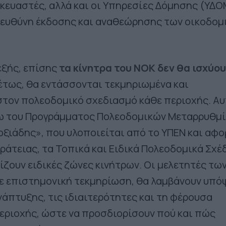
κευαστές, αλλά και οι Υπηρεσίες Δόμησης (ΥΔΟΜ
ν ευθύνη έκδοσης και αναθεώρησης των οικοδομ
εξής, επίσης
τα κίνητρα του ΝΟΚ δεν θα ισχύο
θέτως, θα εντάσσονται τεκμηριωμένα και
τον πολεοδομικό σχεδιασμό κάθε περιοχής. Αυ
σω του Προγράμματος Πολεοδομικών Μεταρρυθμ
ξιάδης», που υλοποιείται από το ΥΠΕΝ και αφο
ράτειας, τα Τοπικά και Ειδικά Πολεοδομικά Σχέ
ρίζουν ειδικές ζώνες κινήτρων. Οι μελετητές τω
ε επιστημονική τεκμηρίωση, θα λαμβάνουν υπό
νάπτυξης, τις ιδιαιτερότητες και τη φέρουσα
εριοχής, ώστε να προσδιορίσουν πού και πώς