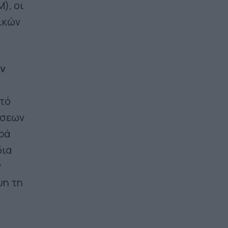
), οι
ικών
υν
τό
ίσεων
ρά
δια
ν
ψη τη