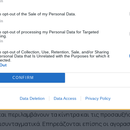
In
α σταθερό και προβλέψιμο πλαίσιο για επενδύσε
o opt-out of the Sale of my Personal Data.
In
to opt-out of processing my Personal Data for Targeted
ing.
In
o opt-out of Collection, Use, Retention, Sale, and/or Sharing
ersonal Data that Is Unrelated with the Purposes for which it
lected.
Out
CONFIRM
Data Deletion
Data Access
Privacy Policy
όλους όσοι έχουν οικοδομικές άδειες που εκδό
και περιλαμβάνουν τα κίνητρα και τις προσαυξή
ισυνταγματικά. Επηρεάζονται επίσης οι αγορασ