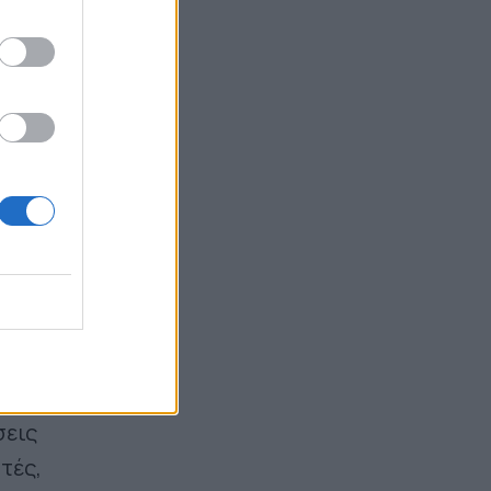
ις.
ΠΑΣΟΚ, Τσουκαλάς: "Ένα αόρατο χέρι
δεν θέλει τη διαλεύκανση του
σκανδάλου των υποκλοπών" - Μένεα
για την απόφαση του εισαγγελέα του
Αρείου Πάγου
07.08.2026 20:25
θηκαν
σεις
τές,