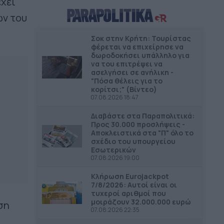
έχει
επανάχρηση του Παλαιού
ων του
Γυμνασίου Πύλου
Σοκ στην Κρήτη: Τουρίστας
ΔΗΜΟΙ
13.06
φέρεται να επιχείρησε να
Βανδαλισμοί στο εκκλησάκι της
δωροδοκήσει υπάλληλο για
Μεταμόρφωσης του Σωτήρος
να του επιτρέψει να
ασελγήσει σε ανήλικη -
"Πόσα θέλεις για το
ΔΗΜΟΙ
12.56
κορίτσι;" (Βίντεο)
Στο 80% η κατασκευή δικτύου
07.08.2026 18:47
αποχέτευσης στο Μαραθώνα
Διαβάστε στα Παραπολιτικά:
Προς 30.000 προσλήψεις -
ΔΗΜΟΙ
12.39
Αποκλειστικά στα "Π" όλο το
Αναστολή λειτουργίας όλων των
σχέδιο του υπουργείου
Εσωτερικών
παιδικών χαρών στον Δήμο Πέλλας
07.08.2026 19:00
ΠΕΡΙΦΕΡΕΙΕΣ
12.29
Κλήρωση Eurojackpot
Η ενίσχυση της ελληνικής
7/8/2026: Αυτοί είναι οι
τυχεροί αριθμοί που
βιομηχανίας είναι υπόθεση
μοιράζουν 32.000.000 ευρώ
ση
Περιφερειακής Ανάπτυξης
07.08.2026 22:35