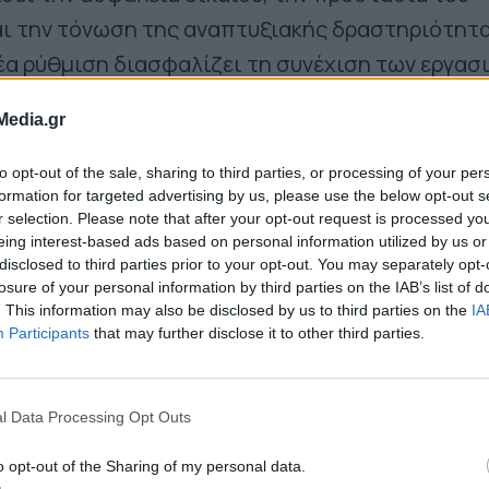
αι την τόνωση της αναπτυξιακής δραστηριότητα
νέα ρύθμιση διασφαλίζει τη συνέχιση των εργασ
κινήσει νόμιμα έως και την 11η Δεκεμβρίου 2024,
Media.gr
άλεια των οικοδομικών αδειών, προβλέπει δίκα
εώρησης όπου απαιτείται, και εισάγει για πρώ
to opt-out of the sale, sharing to third parties, or processing of your per
formation for targeted advertising by us, please use the below opt-out s
μό του περιβαλλοντικού ισοδυνάμου, ως εργαλ
r selection. Please note that after your opt-out request is processed y
ι βιώσιμης αναβάθμισης του οικιστικού
eing interest-based ads based on personal information utilized by us or
disclosed to third parties prior to your opt-out. You may separately opt-
losure of your personal information by third parties on the IAB’s list of
. This information may also be disclosed by us to third parties on the
IA
Participants
that may further disclose it to other third parties.
, με τη νέα ρύθμιση
καταργούνται οι
ές διατάξεις
του ΝΟΚ και τα πολεοδομικά κίνη
πλέον στον τοπικό πολεοδομικό σχεδιασμό. Με
l Data Processing Opt Outs
 αποφεύγονται στασιμότητα, καθυστερήσεις κα
o opt-out of the Sharing of my personal data.
κατασκευών, προστατεύεται το περιβάλλον και