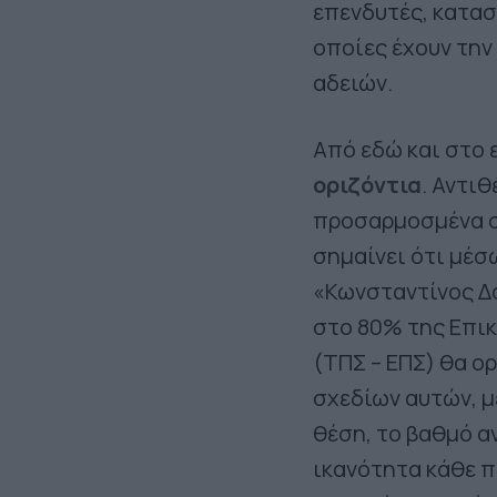
επενδυτές, κατασ
οποίες έχουν τη
αδειών.
Από εδώ και στο 
οριζόντια
. Αντι
προσαρμοσμένα σ
σημαίνει ότι μέ
«Κωνσταντίνος Δο
στο 80% της Επικ
(ΤΠΣ – ΕΠΣ) θα ο
σχεδίων αυτών, μ
θέση, το βαθμό α
ικανότητα κάθε π