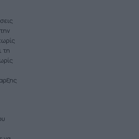
ήσεις
 την
χωρίς
ι τη
χωρίς
ναρξης
ου
ε να