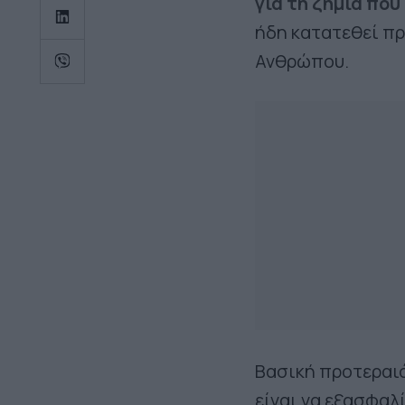
για τη ζημιά πο
ήδη κατατεθεί π
Ανθρώπου.
Βασική προτεραιό
είναι να εξασφαλ