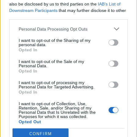
Θάσου
also be disclosed by us to third parties on the
IAB’s List of
Downstream Participants
that may further disclose it to other
Θέμα χρόνου η ομαλοποίηση της
third parties.
υδροδότησης στη Χίο
Personal Data Processing Opt Outs
Ξεκάθαρος για ανεμογεννήτριες και
αποκατάσταση δασών ο Ν. Χαρδαλιάς
I want to opt-out of the Sharing of my
personal data.
Opted In
TAGS:
ΔΗΜΟΣ ΚΗΦΙΣΙΑΣ
ΚΗΦΙΣΙΑ
ΝΕΟΣ ΟΙΚΟΔΟΜΙΚΟΣ
ΚΑΝΟΝΙΣΜΟΣ
ΝΟΚ
ΣΥΜΒΟΥΛΙΟ ΕΠΙΚΡΑΤΕΙΑΣ
I want to opt-out of the Sale of my
Personal Data.
Opted In
I want to opt-out of processing my
ΔΗΜΟΙ
Personal Data for Targeted Advertising.
Opted In
I want to opt-out of Collection, Use,
Retention, Sale, and/or Sharing of my
Personal Data that Is Unrelated with the
Purposes for which it was collected.
Opted Out
CONFIRM