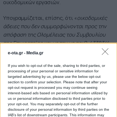
οικοδομικών εργασιών.
Υπογραμμίζεται, επίσης, ότι «
οικοδομικές
άδειες που δεν συμμορφώνονται προς την
απόφαση της Ολομέλειας του Συμβουλίου
της Επικρατείας και με την με αριθ. 43383/4-
10-2024 Απόφαση Δημάρχου, δεν θα
e-ota.gr -
Media.gr
χορηγείται βεβαίωση συνέχισης εργασιών,
If you wish to opt-out of the sale, sharing to third parties, or
καθώς θα πρέπει να ακολουθηθεί η
processing of your personal or sensitive information for
διαδικασία αναθεώρησης της οικοδομικής
targeted advertising by us, please use the below opt-out
section to confirm your selection. Please note that after your
άδειας
».
opt-out request is processed you may continue seeing
interest-based ads based on personal information utilized by
us or personal information disclosed to third parties prior to
ΟΛΕΣ ΟΙ ΕΙΔΗΣΕΙΣ
your opt-out. You may separately opt-out of the further
disclosure of your personal information by third parties on the
Διαβουλεύσεις για τα δημοτικά σχολεία της
IAB’s list of downstream participants. This information may