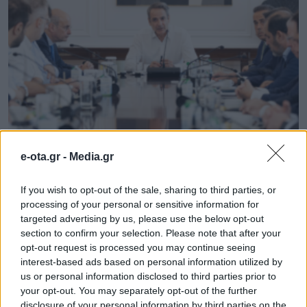
Άμεσα τα μέτρα στήριξης πυρόπληκτων – Πιο
e-ota.gr -
Media.gr
γρήγορα οι αποζημιώσεις
If you wish to opt-out of the sale, sharing to third parties, or
05.08.2026 - 14.41
processing of your personal or sensitive information for
targeted advertising by us, please use the below opt-out
section to confirm your selection. Please note that after your
opt-out request is processed you may continue seeing
interest-based ads based on personal information utilized by
us or personal information disclosed to third parties prior to
your opt-out. You may separately opt-out of the further
disclosure of your personal information by third parties on the