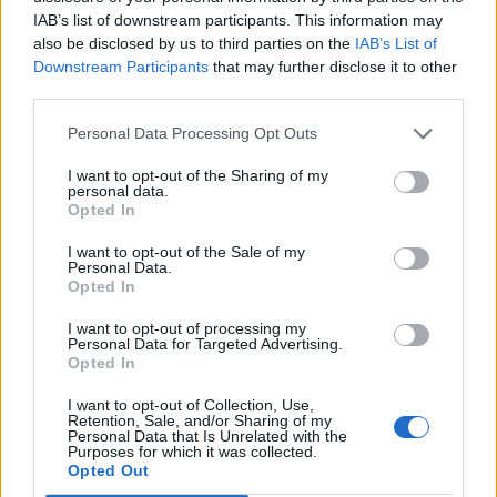
IAB’s list of downstream participants. This information may
also be disclosed by us to third parties on the
IAB’s List of
Downstream Participants
that may further disclose it to other
third parties.
Personal Data Processing Opt Outs
Συνάντηση Μητσοτάκη με Αγγελούδη: “Το 2030 θα
I want to opt-out of the Sharing of my
έχουμε μία καινούργια ΔΕΘ”
personal data.
Opted In
05.08.2026 - 14.26
I want to opt-out of the Sale of my
Personal Data.
Opted In
I want to opt-out of processing my
Personal Data for Targeted Advertising.
Opted In
I want to opt-out of Collection, Use,
Retention, Sale, and/or Sharing of my
Personal Data that Is Unrelated with the
Purposes for which it was collected.
Opted Out