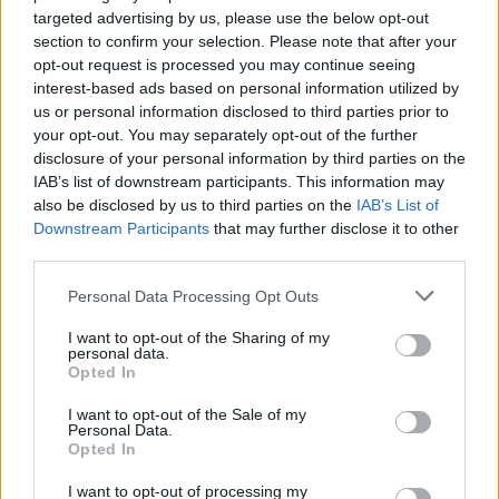
targeted advertising by us, please use the below opt-out
section to confirm your selection. Please note that after your
opt-out request is processed you may continue seeing
interest-based ads based on personal information utilized by
Επικίνδυνο εύρημα στο Ποικίλο Όρος
us or personal information disclosed to third parties prior to
10.08.2026 - 13.54
your opt-out. You may separately opt-out of the further
disclosure of your personal information by third parties on the
IAB’s list of downstream participants. This information may
also be disclosed by us to third parties on the
IAB’s List of
Downstream Participants
that may further disclose it to other
third parties.
Personal Data Processing Opt Outs
I want to opt-out of the Sharing of my
personal data.
Opted In
I want to opt-out of the Sale of my
Personal Data.
Opted In
1,7 εκατ. ευρώ για μέτρα πυροπροστασίας σε
I want to opt-out of processing my