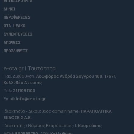
ΕΠΙΚΑΙΡΟΤΗΤΑ
ΔΗΜΟΙ
ΠΕΡΙΦΕΡΕΙΕΣ
OTA LEAKS
ΣΥΝΕΝΤΕΥΞΕΙΣ
ΑΠΟΨΕΙΣ
ΠΡΟΣΛΗΨΕΙΣ
e-ota.gr | Ταυτότητα
Ταχ. Διεύθυνση:
Λεωφόρος Ανδρέα Συγγρού 188, 17671,
Καλλιθέα Αττικής
Τηλ:
2111091100
Εmail:
info@e-ota.gr
Ιδιοκτησία - Δικαιούχος domain name:
ΠΑΡΑΠΟΛΙΤΙΚΑ
ΕΚΔΟΣΕΙΣ A.E.
Ιδιοκτήτης / Νόμιμος Εκπρόσωπος:
Ι. Κουρτάκης
ΑΦΜ:
800595750
, ΔΟΥ:
Καλλιθέας