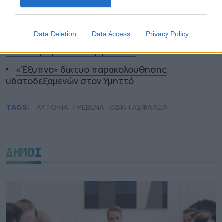
Άμεσα τα μέτρα στήριξης πυρόπληκτων – Πιο
γρήγορα οι αποζημιώσεις
Data Deletion
Data Access
Privacy Policy
Συνάντηση Μητσοτάκη με Αγγελούδη: “Το 2030
θα έχουμε μία καινούργια ΔΕΘ”
«Έξυπνο» δίκτυο παρακολούθησης
υδατοδεξαμενών στον Υμηττό
TAGS:
ΑΥΤΟΨΙΑ
ΓΡΕΒΕΝΑ
ΟΔΙΚΗ ΑΣΦΑΛΕΙΑ
ΔΗΜΟΙ