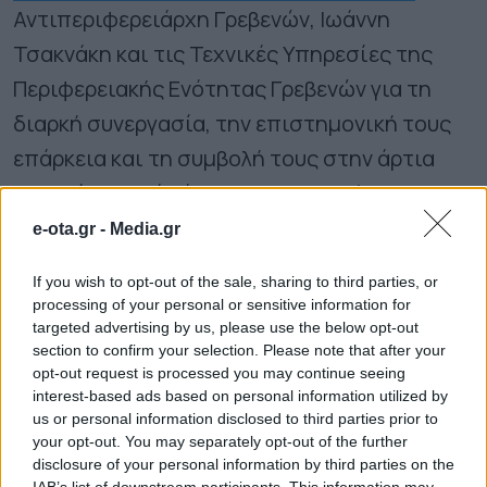
Αντιπεριφερειάρχη Γρεβενών, Ιωάννη
Τσακνάκη και τις Τεχνικές Υπηρεσίες της
Περιφερειακής Ενότητας Γρεβενών για τη
διαρκή συνεργασία, την επιστημονική τους
επάρκεια και τη συμβολή τους στην άρτια
υλοποίηση ενός έργου στρατηγικής
σημασίας για την περιοχή.
e-ota.gr -
Media.gr
If you wish to opt-out of the sale, sharing to third parties, or
Από την πλευρά του, ο Αντιπεριφερειάρχης
processing of your personal or sensitive information for
Γρεβενών Ιωάννης Τσακνάκης τόνισε ότι οι
targeted advertising by us, please use the below opt-out
section to confirm your selection. Please note that after your
εργασίες προχωρούν με ικανοποιητικούς
opt-out request is processed you may continue seeing
ρυθμούς και εντός χρονοδιαγράμματος,
interest-based ads based on personal information utilized by
us or personal information disclosed to third parties prior to
εκφράζοντας την πεποίθηση ότι θα
your opt-out. You may separately opt-out of the further
παραδοθεί ένα σύγχρονο και ασφαλές οδικό
disclosure of your personal information by third parties on the
IAB’s list of downstream participants. This information may