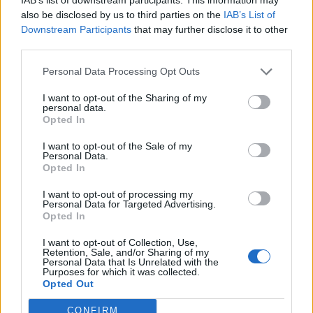
έργο, αντάξιο της σημασίας του για την
also be disclosed by us to third parties on the
IAB’s List of
ευρύτερη περιοχή.
Downstream Participants
that may further disclose it to other
third parties.
Το έργο εντάσσεται στο πρόγραμμα
Personal Data Processing Opt Outs
«Κοινωνικοοικονομική Μετάβαση της
I want to opt-out of the Sharing of my
personal data.
Δυτικής Μακεδονίας» και χρηματοδοτείται
Opted In
από τον Πυλώνα 3 του Ευρωπαϊκού
I want to opt-out of the Sale of my
Personal Data.
Μηχανισμού Δίκαιης Μετάβασης. Η
Opted In
συμβατική διάρκεια του έργου είναι
I want to opt-out of processing my
Personal Data for Targeted Advertising.
δεκαοκτώ μήνες, με καταληκτική
Opted In
ημερομηνία ολοκλήρωσης την 4η
I want to opt-out of Collection, Use,
Δεκεμβρίου 2026.
Retention, Sale, and/or Sharing of my
Personal Data that Is Unrelated with the
Purposes for which it was collected.
Opted Out
ΟΛΕΣ ΟΙ ΕΙΔΗΣΕΙΣ
CONFIRM