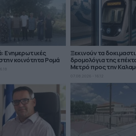
ά: Ενημερωτικές
Ξεκινούν τα δοκιμαστ
στην κοινότητα Ρομά
δρομολόγια της επέκτ
Μετρό προς την Καλα
6.18
07.08.2026 - 16.12