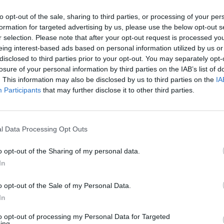
to opt-out of the sale, sharing to third parties, or processing of your per
formation for targeted advertising by us, please use the below opt-out s
r selection. Please note that after your opt-out request is processed y
σε ισχυρή δύναμη της ΠΟΥ, οι άνδρες της οποία
eing interest-based ads based on personal information utilized by us or
οτελεσματικά τις φλόγες που έκαιγαν σε έκτασ
disclosed to third parties prior to your opt-out. You may separately opt-
losure of your personal information by third parties on the IAB’s list of
. This information may also be disclosed by us to third parties on the
IA
Participants
that may further disclose it to other third parties.
 της κατάσβεσης συνέδραμαν υπάλληλοι της
σίας του δήμο με υδροφόρα οχήματα, ενώ ενισ
l Data Processing Opt Outs
τα Γλυκά Νερά, την Παλλήνη και τη Νέα Μάκρη.
o opt-out of the Sharing of my personal data.
In
και μεγάλη κινητοποίηση η φωτιά τέθηκε γρήγο
 να λάβει διαστάσεις.
o opt-out of the Sale of my Personal Data.
In
ήνης, Χρήστος Αηδόνης, που ενημερώθηκε άμεσ
to opt-out of processing my Personal Data for Targeted
ing.