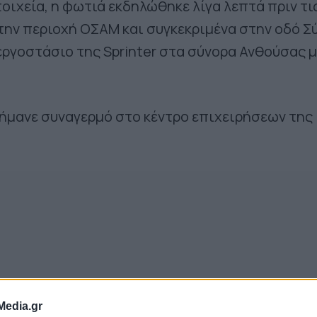
οιχεία, η φωτιά εκδηλώθηκε λίγα λεπτά πριν τι
την περιοχή ΟΣΑΜ και συγκεκριμένα στην οδό Σ
εργοστάσιο της Sprinter στα σύνορα Ανθούσας μ
ήμανε συναγερμό στο κέντρο επιχειρήσεων της
Media.gr