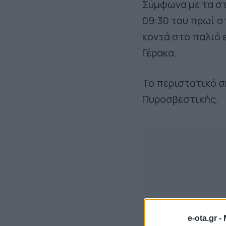
Σύμφωνα με τα στ
09:30 του πρωί σ
κοντά στο παλιό 
Γέρακα..
Το περιστατικό σ
Πυροσβεστικής.
e-ota.gr -