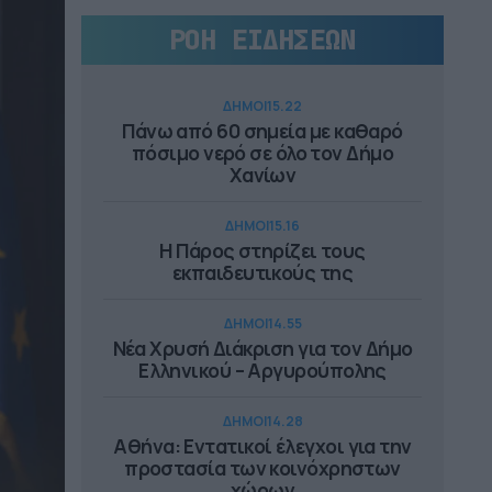
ΡΟΗ ΕΙΔΗΣΕΩΝ
ΔΗΜΟΙ
15.22
Πάνω από 60 σημεία με καθαρό
πόσιμο νερό σε όλο τον Δήμο
Χανίων
ΔΗΜΟΙ
15.16
Η Πάρος στηρίζει τους
εκπαιδευτικούς της
ΔΗΜΟΙ
14.55
Νέα Χρυσή Διάκριση για τον Δήμο
Ελληνικού – Αργυρούπολης
ΔΗΜΟΙ
14.28
Αθήνα: Εντατικοί έλεγχοι για την
προστασία των κοινόχρηστων
χώρων