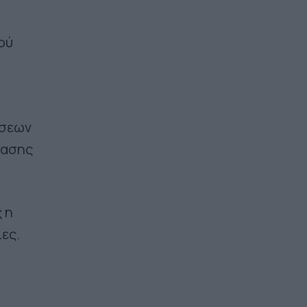
ού
άσεων
ίασης
 η
ες.