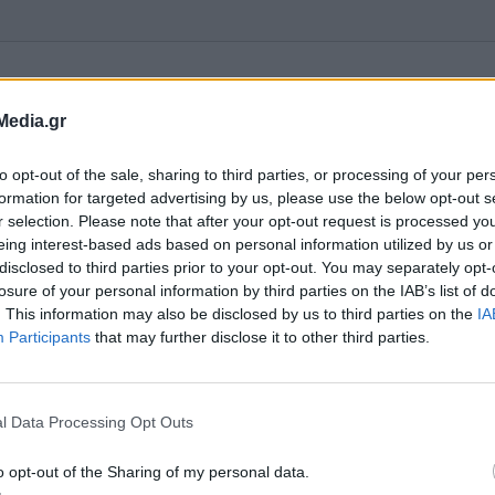
γχου νομιμότητας
παρουσίαση του Υπουργείου Εσωτερικών, θεσπί
Media.gr
ελέγχου νομιμότητας με στόχο την ανεξαρτησία,
to opt-out of the sale, sharing to third parties, or processing of your per
α και την ταχύτητα των διαδικασιών.
formation for targeted advertising by us, please use the below opt-out s
r selection. Please note that after your opt-out request is processed y
eing interest-based ads based on personal information utilized by us or
disclosed to third parties prior to your opt-out. You may separately opt-
losure of your personal information by third parties on the IAB’s list of
. This information may also be disclosed by us to third parties on the
IA
Participants
that may further disclose it to other third parties.
l Data Processing Opt Outs
o opt-out of the Sharing of my personal data.