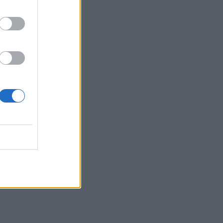
11:38
Λύθηκε το μυστήριο με τον νεκρό
στα Άνω Λιόσια: Έπαθε
ηλεκτροπληξία ενώ έκλεβε καλώδια
και οι συνεργοί του τον
για
εγκατέλειψαν μέσα σε αυτοκίνητο
11:57
ο
έσεις