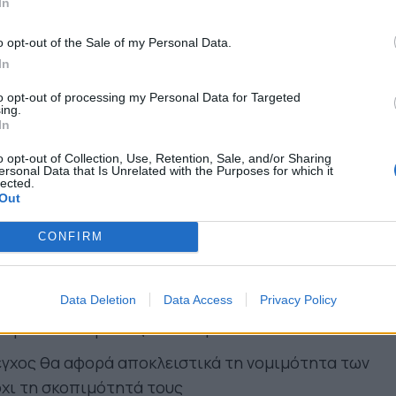
In
o opt-out of the Sale of my Personal Data.
ισημάνθηκε, παρατηρούνται καθυστερήσεις,
In
ον τρόπο ελέγχου και έλλειψη σαφών κριτηρίων 
to opt-out of processing my Personal Data for Targeted
ing.
υπάγονται σε έλεγχο. Το νέο πλαίσιο προβλέπει:
In
o opt-out of Collection, Use, Retention, Sale, and/or Sharing
α των Αυτοτελών Υπηρεσιών Εποπτείας
ersonal Data that Is Unrelated with the Purposes for which it
lected.
Out
θέσεων επικεφαλής μέσω ΑΣΕΠ
ς Γενικού Επόπτη Νομιμότητας με συντονιστικό ρόλ
CONFIRM
ό σύστημα που θα κατανέμει ηλεκτρονικά τις υποθ
εποπτείας
Data Deletion
Data Access
Privacy Policy
 όρια ολοκλήρωσης του ελέγχου
εγχος θα αφορά αποκλειστικά τη νομιμότητα των
χι τη σκοπιμότητά τους