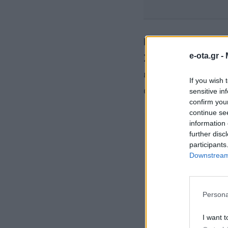
Νέο σύστημα ελέ
Σύμφωνα με την 
e-ota.gr -
ένα νέο μοντέλο 
If you wish 
αντικειμενικότητ
sensitive in
confirm you
continue se
information 
further disc
participants
Downstream 
Persona
I want t