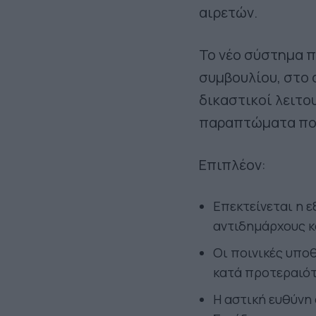
αιρετών.
Το νέο σύστημα π
συμβουλίου, στο
δικαστικοί λειτο
παραπτώματα που
Επιπλέον:
Επεκτείνεται η 
αντιδημάρχους κ
Οι ποινικές υπο
κατά προτεραιό
Η αστική ευθύνη