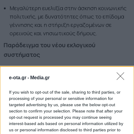
Μεγαλύτερη ευελιξία στην άσκηση κοινωνικής
πολιτικής, με δυνατότητες όπως το επίδομα
γέννησης και η στήριξη εργαζομένων σε
ορεινούς και νησιωτικούς δήμους.
Παράδειγμα του νέου εκλογικού
συστήματος
Ένα από τα πλέον συζητημένα σημεία της
e-ota.gr -
Media.gr
μεταρρύθμισης αφορά τον νέο τρόπο
εκλογής δημάρχων και περιφερειαρχών. Το
If you wish to opt-out of the sale, sharing to third parties, or
processing of your personal or sensitive information for
Υπουργείο Εσωτερικών προτείνει την εκλογή
targeted advertising by us, please use the below opt-out
σε έναν μόνο γύρο, με την εφαρμογή της
section to confirm your selection. Please note that after your
opt-out request is processed you may continue seeing
«εναλλακτικής ψήφου».
interest-based ads based on personal information utilized by
us or personal information disclosed to third parties prior to