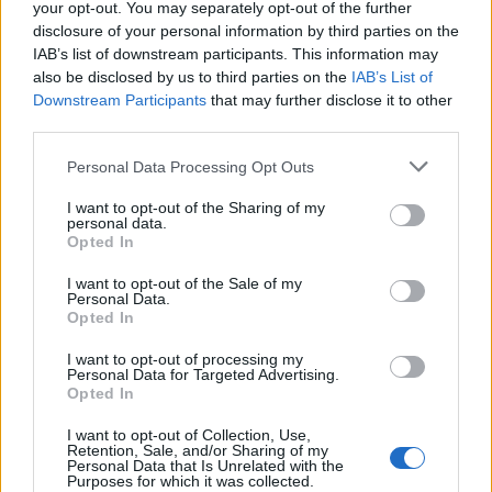
your opt-out. You may separately opt-out of the further
disclosure of your personal information by third parties on the
IAB’s list of downstream participants. This information may
also be disclosed by us to third parties on the
IAB’s List of
Downstream Participants
that may further disclose it to other
third parties.
Personal Data Processing Opt Outs
I want to opt-out of the Sharing of my
personal data.
Opted In
Σύμφωνα με το παράδειγμα που
I want to opt-out of the Sale of my
Personal Data.
παρουσιάστηκε, εάν ένας συνδυασμός
Opted In
συγκεντρώσει από την πρώτη Κυριακή
I want to opt-out of processing my
Personal Data for Targeted Advertising.
ποσοστό 42% συν μία ψήφο των έγκυρων
Opted In
ψηφοδελτίων, εκλέγεται απευθείας. Εάν
I want to opt-out of Collection, Use,
Retention, Sale, and/or Sharing of my
κανείς δεν πετύχει το συγκεκριμένο όριο,
Personal Data that Is Unrelated with the
Purposes for which it was collected.