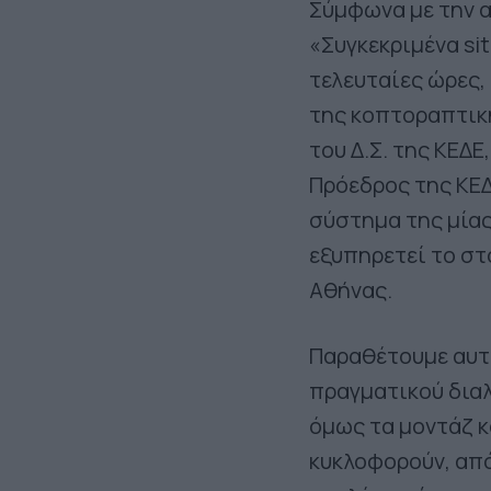
Σύμφωνα με την 
«Συγκεκριμένα sit
τελευταίες ώρες,
της κοπτοραπτικ
του Δ.Σ. της ΚΕΔ
Πρόεδρος της ΚΕΔ
σύστημα της μίας
εξυπηρετεί το στ
Αθήνας.
Παραθέτουμε αυτ
πραγματικού διαλό
όμως τα μοντάζ κ
κυκλοφορούν, απ