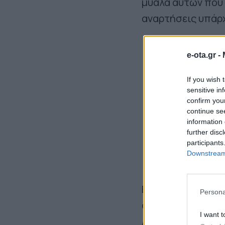
μυαλά αυτών που 
αναρτήσεις υπάρχ
e-ota.gr -
If you wish 
sensitive in
confirm you
continue se
information 
further disc
participants
Downstream 
Είναι προφανές ό
Persona
ουσιαστικός διάλ
I want t
Αυτοδιοίκησης, ο