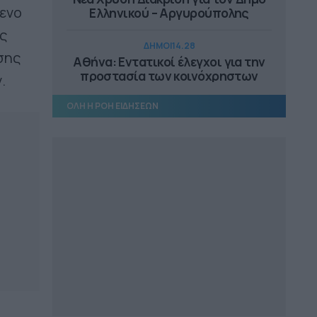
ενο
Ελληνικού – Αργυρούπολης
ς
ΔΗΜΟΙ
14.28
ασης
Αθήνα: Εντατικοί έλεγχοι για την
προστασία των κοινόχρηστων
.
χώρων
ΟΛΗ Η ΡΟΗ ΕΙΔΗΣΕΩΝ
ΕΠΙΚΑΙΡΟΤΗΤΑ
14.18
Αυτοψία Μενδώνη στα Αιγόσθενα,
στο Πόρτο Γερμενό
ΠΕΡΙΦΕΡΕΙΑ ΔΥΤΙΚΗΣ ΕΛΛΑΔΑΣ
13.25
Άμεσα η αντικατάσταση του
μετεωρολογικού σταθμού στην
Αιγιάλεια
ΔΗΜΟΙ
13.10
Συνεργασία ΔΕΥΑ Μετεώρων και
Λάρισας για επαρκές και καθαρό
νερό