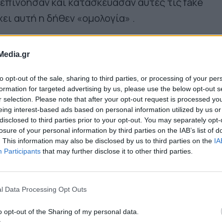
επινόησαν και κατασκεύασαν αυτές τις fake
ει αυτή η δήθεν «ομολογία» .
Media.gr
to opt-out of the sale, sharing to third parties, or processing of your per
formation for targeted advertising by us, please use the below opt-out s
r selection. Please note that after your opt-out request is processed y
eing interest-based ads based on personal information utilized by us or
disclosed to third parties prior to your opt-out. You may separately opt-
losure of your personal information by third parties on the IAB’s list of
. This information may also be disclosed by us to third parties on the
IA
Participants
that may further disclose it to other third parties.
τι κάποιοι δεν επιθυμούν να υπάρξει ένας
l Data Processing Opt Outs
ογος πάνω στο περιεχόμενο του νέου Κώδικα τ
o opt-out of the Sharing of my personal data.
 οποίος έχει τεθεί σε δημόσια διαβούλευση και