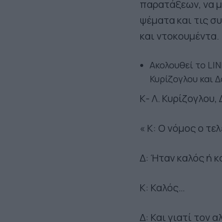
παρατάξεων, να μ
ψέματα και τις σ
και ντοκουμέντα.
Ακολουθεί το LIN
Κυρίζογλου και Δ
Κ- Λ. Κυρίζογλου, 
« Κ: Ο νόμος ο τε
Δ: Ήταν καλός ή κ
Κ: Καλός…
Δ: Και γιατί τον 