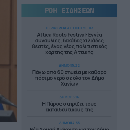
ΡΟΗ ΕΙΔΗΣΕΩΝ
ΠΕΡΙΦΕΡΕΙΑ ΑΤΤΙΚΗΣ
20.03
Attica Roots Festival: Εννέα
συναυλίες, δεκάδες χιλιάδες
θεατές, ένας νέος πολιτιστικός
χάρτης της Αττικής
ΔΗΜΟΙ
15.22
Πάνω από 60 σημεία με καθαρό
πόσιμο νερό σε όλο τον Δήμο
Χανίων
ΔΗΜΟΙ
15.16
Η Πάρος στηρίζει τους
εκπαιδευτικούς της
ΔΗΜΟΙ
14.55
Νέα Χρυσή Διάκριση για τον Δήμο