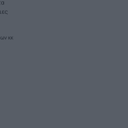
τα
ιες
των κκ