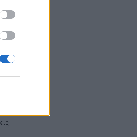
17:59
ας
νέο
βάση
χου
κής
είς