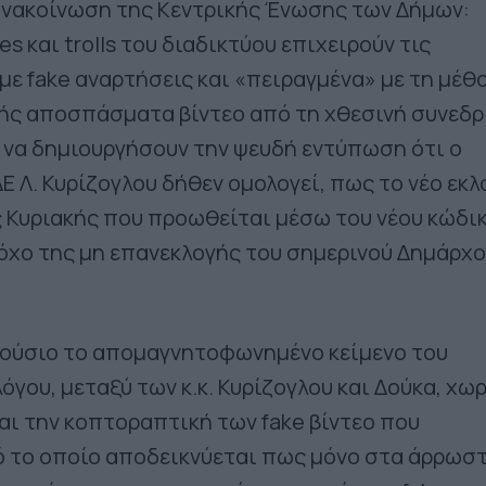
ανακοίνωση της Κεντρικής Ένωσης των Δήμων:
es και trolls του διαδικτύου επιχειρούν τις
 με fake αναρτήσεις και «πειραγμένα» με τη μέθ
ής αποσπάσματα βίντεο από τη χθεσινή συνεδρ
Ε, να δημιουργήσουν την ψευδή εντύπωση ότι ο
Ε Λ. Κυρίζογλου δήθεν ομολογεί, πως το νέο εκλ
 Κυριακής που προωθείται μέσω του νέου κώδικ
όχο της μη επανεκλογής του σημερινού Δημάρχο
ούσιο το απομαγνητοφωνημένο κείμενο του
γου, μεταξύ των κ.κ. Κυρίζογλου και Δούκα, χωρ
αι την κοπτοραπτική των fake βίντεο που
ό το οποίο αποδεικνύεται πως μόνο στα άρρωσ