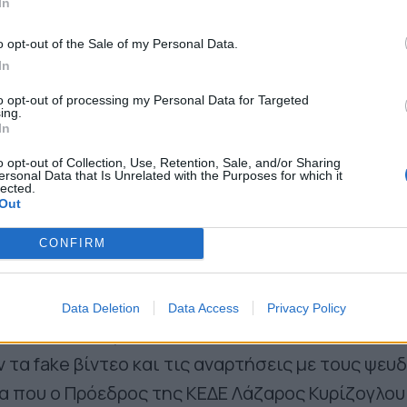
In
μαντικό βήμα μπροστά, όσον αφορά τα ζητήματα
o opt-out of the Sale of my Personal Data.
γίας, αρμοδιοτήτων και οικονομικής αυτοτέλει
In
to opt-out of processing my Personal Data for Targeted
ing.
In
είναι ότι κάποια πρόσωπα αντιλαμβάνονται το 
ο εκλογικό σύστημα της μιας Κυριακής με όρους
o opt-out of Collection, Use, Retention, Sale, and/or Sharing
ersonal Data that Is Unrelated with the Purposes for which it
lected.
έλειας και πολιτικής σκοπιμότητας. Κι όχι με 
Out
αυτοδιοικητικού θεσμού, την επίτευξη του στό
CONFIRM
ητα των Δήμων και την ενίσχυση της δημοκρατι
ων αιρετών Διοικήσεων τους.
Data Deletion
Data Access
Privacy Policy
τυχαίο ότι τα γνωστά trolls επέλεξαν να
τα fake βίντεο και τις αναρτήσεις με τους ψευδ
ρα που ο Πρόεδρος της ΚΕΔΕ Λάζαρος Κυρίζογλου