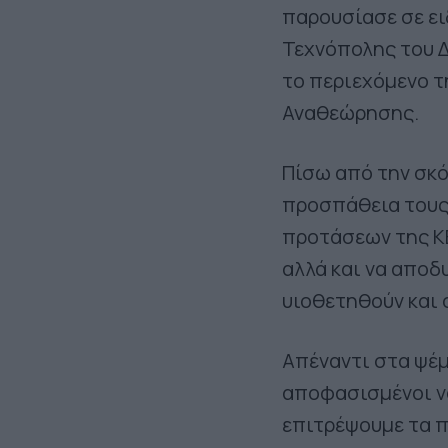
παρουσίασε σε ε
Τεχνόπολης του Δ
το περιεχόμενο 
Αναθεώρησης.
Πίσω από την σκ
προσπάθεια τους
προτάσεων της ΚΕ
αλλά και να αποδ
υιοθετηθούν και 
Απέναντι στα ψέμ
αποφασισμένοι να
επιτρέψουμε τα 