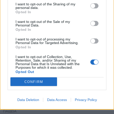
Ευρωπαϊκής Επιτροπής, ενισχύοντας τη
I want to opt-out of the Sharing of my
personal data.
θέση των Χανίων στον ευρωπαϊκό χάρτη των
Opted In
πόλεων, που επενδύουν σε σύγχρονες
I want to opt-out of the Sale of my
Personal Data.
πολιτικές οδικής ασφάλειας και πρόληψης.
Opted In
I want to opt-out of processing my
Personal Data for Targeted Advertising.
ΟΛΕΣ ΟΙ ΕΙΔΗΣΕΙΣ
Opted In
657.000 ευρώ για 9 παιδικές χαρές στον Δήμο
I want to opt-out of Collection, Use,
Πύργου
Retention, Sale, and/or Sharing of my
Personal Data that Is Unrelated with the
Purposes for which it was collected.
Καστοριά: Ενημερωτικές δράσεις στην
Opted Out
κοινότητα Ρομά
CONFIRM
Ξεκινούν τα δοκιμαστικά δρομολόγια της
επέκτασης του Μετρό προς την Καλαμαριά
Data Deletion
Data Access
Privacy Policy
TAGS:
EMSA
ΔΗΜΟΣ ΧΑΝΙΩΝ
ΟΔΙΚΗ ΑΣΦΑΛΕΙΑ
ΟΔΙΚΗ
ΠΑΙΔΕΙΑ