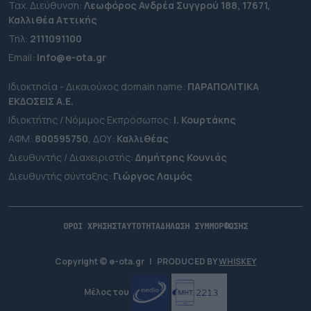
Ταχ. Διεύθυνση:
Λεωφόρος Ανδρέα Συγγρού 188, 17671,
Καλλιθέα Αττικής
Τηλ:
2111091100
Εmail:
info@e-ota.gr
Ιδιοκτησία - Δικαιούχος domain name:
ΠΑΡΑΠΟΛΙΤΙΚΑ
ΕΚΔΟΣΕΙΣ A.E.
Ιδιοκτήτης / Νόμιμος Εκπρόσωπος:
Ι. Κουρτάκης
ΑΦΜ:
800595750
, ΔΟΥ:
Καλλιθέας
Διευθυντής / Διαχειριστής:
Δημήτρης Κουνιάς
Διευθυντής σύνταξης:
Γιώργος Λαιμός
ΟΡΟΙ ΧΡΗΣΗΣ
ΤΑΥΤΟΤΗΤΑ
ΔΗΛΩΣΗ ΣΥΜΜΟΡΦΩΣΗΣ
Copyright © e-ota.gr
|
PRODUCED BY
WHISKEY
Μέλος του